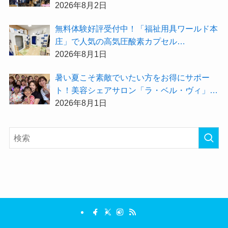
大公開★
2026年8月2日
無料体験好評受付中！「福祉用具ワールド本
庄」で人気の高気圧酸素カプセル
「O2BOX（30分500円）」で夏バテ撃退★
2026年8月1日
暑い夏こそ素敵でいたい方をお得にサポー
ト！美容シェアサロン「ラ・ベル・ヴィ」か
ら2026年8月のお得情報が届きました！
2026年8月1日