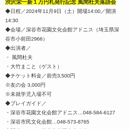
渋沢栄一新１万円札発行記念 風間杜夫落語会
◆日程／2024年11月9日（土）開場14:00／開演
14:30
◆会場／深谷市花園文化会館アドニス（埼玉県深
谷市小前田2966）
◆出演者／
・ 風間杜夫
・大竹まこと（ゲスト）
◆チケット料金／前売3,500円
※友の会 3,000円
※未就学児入場不可
◆プレイガイド／
・深谷市花園文化会館アドニス…048-584-6127
・深谷市民文化会館…048-573-8765