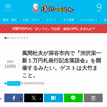
メニュー
探す
開店・閉店
お店・グルメ
イベント
まち情報
○○してみた！
知
月間79万PVの「さいつう」でお店・会社のPRしませんか？
ホーム
イベント
風間杜夫が深谷市内で『渋沢栄一
新１万円札発行記念落語会』を開
2024
10/05
催するみたい。ゲストは大竹ま
こと。
2024年10月5日
イベント