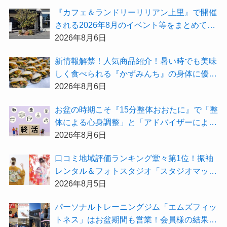
受付中！
『カフェ＆ランドリーリリアン上里』で開催
される2026年8月のイベント等をまとめてご
紹介！
2026年8月6日
新情報解禁！人気商品紹介！暑い時でも美味
しく食べられる『かずみんち』の身体に優し
い天然酵母手作り減塩パンを召し上がれ♪
2026年8月6日
お盆の時期こそ『15分整体おおたに』で「整
体による心身調整」と「アドバイザーによる
身辺整理の準備」をしてみませんか？
2026年8月6日
⼝コミ地域評価ランキング堂々第1位！振袖
レンタル＆フォトスタジオ「スタジオマック
ス」がお得な『2026年8月限定キャンペー
2026年8月5日
ン』を開催中！
パーソナルトレーニングジム「エムズフィッ
トネス」はお盆期間も営業！会員様の結果を