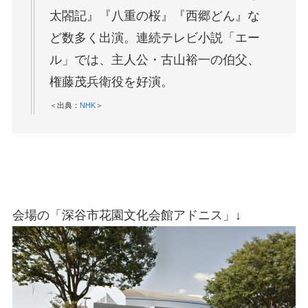
太閤記』『八重の桜』『西郷どん』な
ど数多く出演。連続テレビ小説「エー
ル」では、主人公・古山裕一の伯父、
権藤茂兵衛役を好演。
＜出典：
NHK
＞
会場の「深谷市花園文化会館アドニス」↓