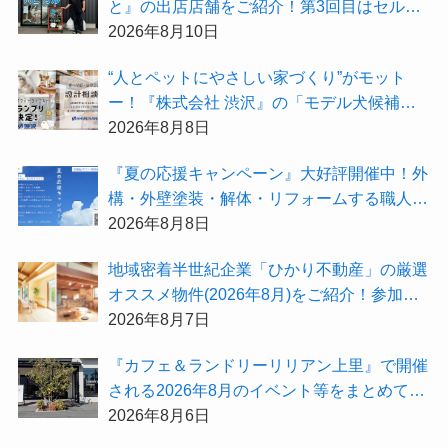
と』の出店店舗をご紹介！第3回目はセルフ
ホワイトニング専門店「ハピカル」
2026年8月10日
“人とペットにやさしい家づくり”がモット
ー！『株式会社 渋沢』の「モデル犬候補」
が選出されました★『テーマ別 住宅相談
2026年8月8日
会〜設計相談会〜』も開催するよ
『夏の応援キャンペーン』大好評開催中！外
構・外壁塗装・解体・リフォームする職人を
探すなら『街の職人さん.com』がオススメ
2026年8月8日
地域密着半世紀企業「ひかり不動産」の厳選
オススメ物件(2026年8月)をご紹介！参加費
無料『”木の家”新潟工場見学会』のご予約も
2026年8月7日
受付中！
『カフェ＆ランドリーリリアン上里』で開催
される2026年8月のイベント等をまとめてご
紹介！
2026年8月6日