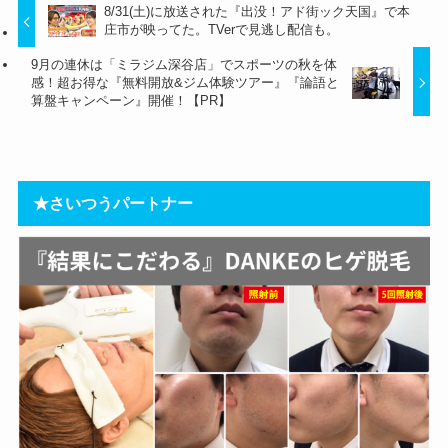
8/31(土)に放送された『出没！アド街ック天国』で本
庄市が映ってた。TVerで見逃し配信も。
9月の連休は「ミラジム深谷店」でスポーツの秋を体
感！超お得な『無料開放&ジム体験ツアー』『論語と
算盤キャンペーン』開催！【PR】
★さいつうパートナー