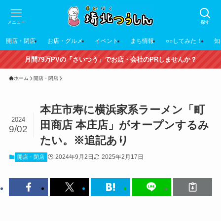
メニュー
探す
開店・閉店
お店・グルメ
イベント
まち情報
○○してみた！
知
月間79万PVの「さいつう」でお店・会社のPRしませんか？
ホーム
開店・閉店
本庄市寿に横浜家系ラーメン「町
2024
田商店 本庄店」がオープンするみ
9/02
たい。※追記あり
2024年9月2日
2025年2月17日
開店・閉店