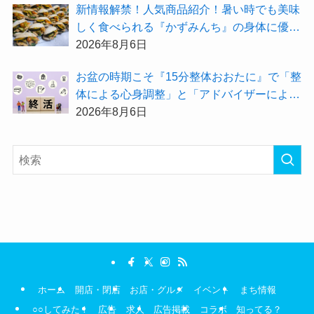
新情報解禁！人気商品紹介！暑い時でも美味
しく食べられる『かずみんち』の身体に優し
い天然酵母手作り減塩パンを召し上がれ♪
2026年8月6日
お盆の時期こそ『15分整体おおたに』で「整
体による心身調整」と「アドバイザーによる
身辺整理の準備」をしてみませんか？
2026年8月6日
ホーム
開店・閉店
お店・グルメ
イベント
まち情報
○○してみた！
広告
求人
広告掲載
コラボ
知ってる？