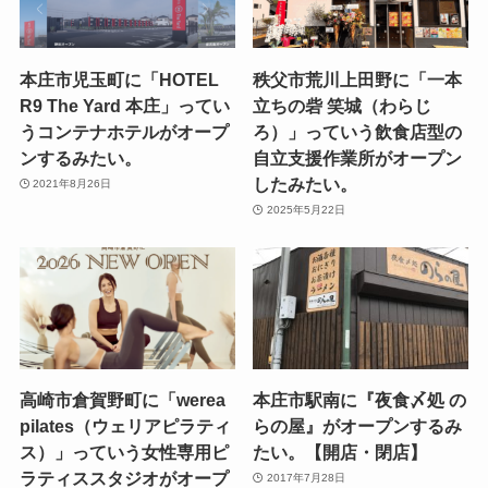
本庄市児玉町に「HOTEL
秩父市荒川上田野に「一本
R9 The Yard 本庄」ってい
立ちの砦 笑城（わらじ
うコンテナホテルがオープ
ろ）」っていう飲食店型の
ンするみたい。
自立支援作業所がオープン
したみたい。
2021年8月26日
2025年5月22日
高崎市倉賀野町に「werea
本庄市駅南に『夜食〆処 の
pilates（ウェリアピラティ
らの屋』がオープンするみ
ス）」っていう女性専用ピ
たい。【開店・閉店】
ラティススタジオがオープ
2017年7月28日