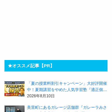
★オススメ記事【PR】
「夏の授業料割引キャンペーン」大好評開催
中！夏期講習をやめた人気学習塾『適正個別
指導UP』で本気を解禁してみませんか
2026年8月10日
美里町にあるガレージ店舗群『ガレーラみさ