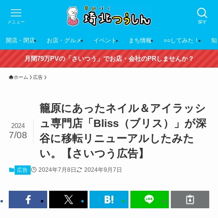
メニュー
探す
開店・閉店
お店・グルメ
イベント
まち情報
○○してみた！
知
月間79万PVの「さいつう」でお店・会社のPRしませんか？
ホーム
広告
籠原にあったネイル＆アイラッシ
ュ専門店「Bliss（ブリス）」が深
2024
7/08
谷に移転リニューアルしたみた
い。【さいつう広告】
2024年7月8日
2024年9月7日
広告