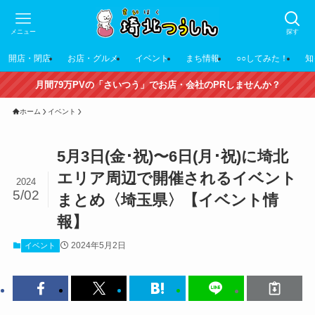
メニュー
探す
開店・閉店
お店・グルメ
イベント
まち情報
○○してみた！
知
月間79万PVの「さいつう」でお店・会社のPRしませんか？
ホーム
イベント
5月3日(金･祝)〜6日(月･祝)に埼北
エリア周辺で開催されるイベント
2024
5/02
まとめ〈埼玉県〉【イベント情
報】
2024年5月2日
イベント