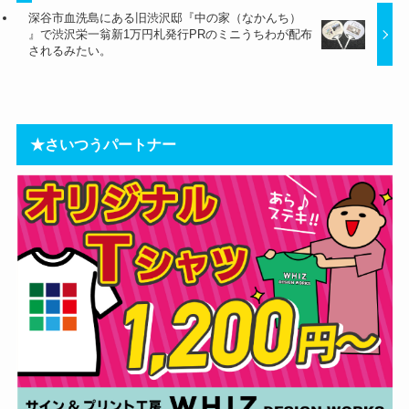
深谷市血洗島にある旧渋沢邸『中の家（なかんち）
』で渋沢栄一翁新1万円札発行PRのミニうちわが配布
されるみたい。
★さいつうパートナー