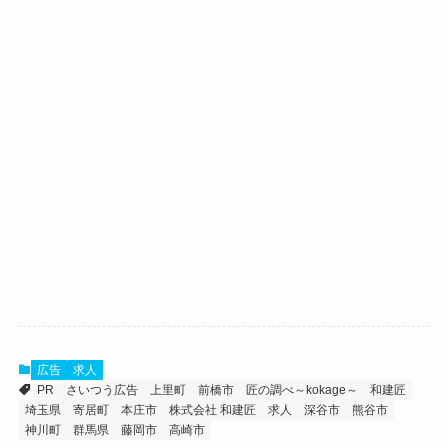
広告
求人
PR
さいつう広告
上里町
前橋市
匠の調べ～kokage～
和建匠
埼玉県
寄居町
本庄市
株式会社 和建匠
求人
深谷市
熊谷市
神川町
群馬県
藤岡市
高崎市