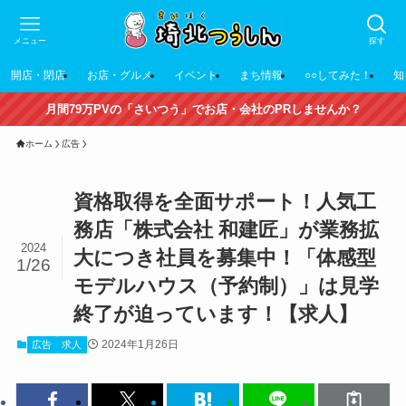
メニュー
探す
開店・閉店
お店・グルメ
イベント
まち情報
○○してみた！
知
月間79万PVの「さいつう」でお店・会社のPRしませんか？
ホーム
広告
資格取得を全面サポート！人気工
務店「株式会社 和建匠」が業務拡
2024
大につき社員を募集中！「体感型
1/26
モデルハウス（予約制）」は見学
終了が迫っています！【求人】
2024年1月26日
広告
求人