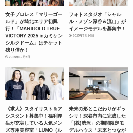
女子プロレス「マリーゴー
フォトスタジオ「シャル
ルド」が埼北エリア初興
ル・メゾン深谷＆流山」が
行！「MARIGOLD TRUE
イメージモデルを募集中！
VICTORY 2025 inカミケン
2025年7月10日
シルクドーム」はチケット
残り僅か！
2025年12月6日
《求人》スタイリスト＆ア
未来の形とこだわりがギッ
シスタント募集中！福利厚
シリ！深谷市内に完成した
生が充実している人気メン
「(株)渋沢」の期間限定モ
ズ専用美容室「LUMO（ル
デルハウス「未来とつなが