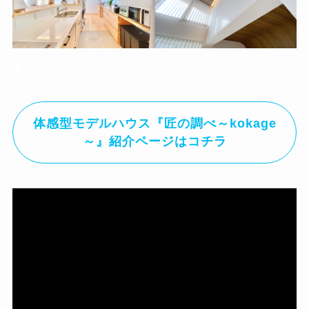
▲
体感型モデルハウス『匠の調べ～kokage
～』紹介ページはコチラ