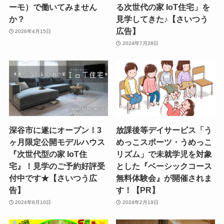
ーモ）で働いてみません
る次世代の家 IoT住宅」を
か？
見学してきた♪【さいつう
広告】
2026年4月15日
2024年7月28日
深谷市に遂にオープン！3
放課後等デイサービス「う
ヶ月限定公開モデルハウス
めっこスポーツ・うめっこ
『次世代型の家 IoT住
リズム」で未就学児を対象
宅』！見学のご予約好評受
とした『ベーシックコース
付中です★【さいつう広
無料体験会』が開催されま
告】
す！【PR】
2024年8月10日
2024年2月19日