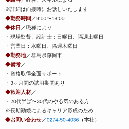
※詳細は面接時にお話しいたします
◆勤務時間
／9:00〜18:00
◆休日
／職種により
・現場監督、設計士：日曜日、隔週土曜日
・営業日：水曜日、隔週木曜日
◆勤務地
／群馬県藤岡市
◆備考
／
・資格取得全面サポート
・3ヶ月間の試用期間あり
◆歓迎人材
／
・20代半ば〜30代のやる気のある方
※長期勤続によるキャリア形成のため
◆お問い合わせ
／
0274-50-4036
（本社）