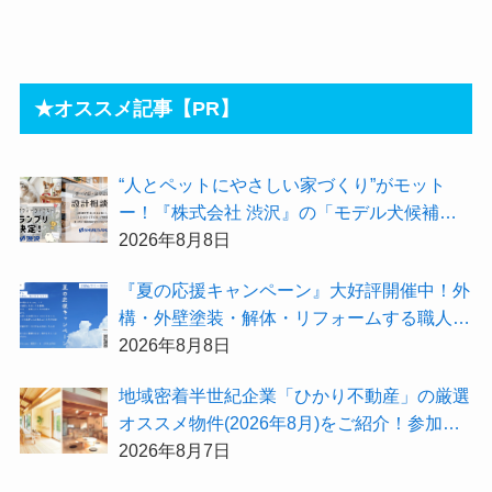
★オススメ記事【PR】
“人とペットにやさしい家づくり”がモット
ー！『株式会社 渋沢』の「モデル犬候補」
が選出されました★『テーマ別 住宅相談
2026年8月8日
会〜設計相談会〜』も開催するよ
『夏の応援キャンペーン』大好評開催中！外
構・外壁塗装・解体・リフォームする職人を
探すなら『街の職人さん.com』がオススメ
2026年8月8日
地域密着半世紀企業「ひかり不動産」の厳選
オススメ物件(2026年8月)をご紹介！参加費
無料『”木の家”新潟工場見学会』のご予約も
2026年8月7日
受付中！