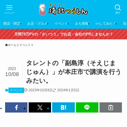
メニュー
探す
開店・閉店
お店・グルメ
イベント
まち情報
○○してみた！
知
月間79万PVの「さいつう」でお店・会社のPRしませんか？
ホーム
イベント
タレントの「副島淳（そえじま
2023
じゅん）」が本庄市で講演を行う
10/08
みたい。
2023年10月8日
2024年1月5日
イベント