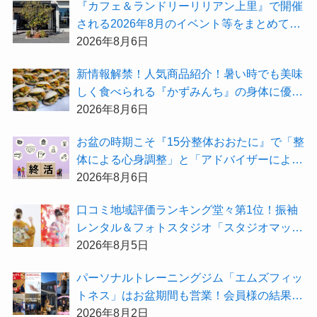
『カフェ＆ランドリーリリアン上里』で開催
される2026年8月のイベント等をまとめてご
紹介！
2026年8月6日
新情報解禁！人気商品紹介！暑い時でも美味
しく食べられる『かずみんち』の身体に優し
い天然酵母手作り減塩パンを召し上がれ♪
2026年8月6日
お盆の時期こそ『15分整体おおたに』で「整
体による心身調整」と「アドバイザーによる
身辺整理の準備」をしてみませんか？
2026年8月6日
⼝コミ地域評価ランキング堂々第1位！振袖
レンタル＆フォトスタジオ「スタジオマック
ス」がお得な『2026年8月限定キャンペー
2026年8月5日
ン』を開催中！
パーソナルトレーニングジム「エムズフィッ
トネス」はお盆期間も営業！会員様の結果を
大公開★
2026年8月2日