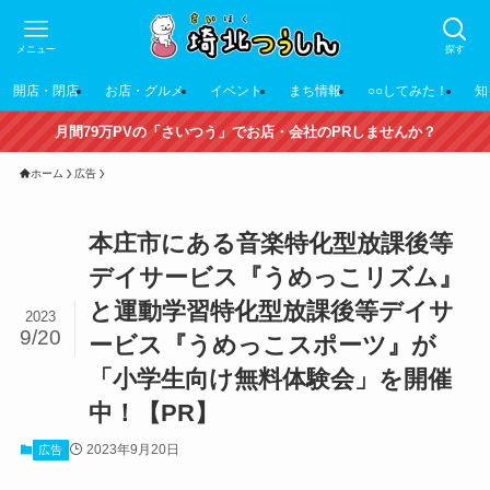
メニュー
探す
開店・閉店
お店・グルメ
イベント
まち情報
○○してみた！
知
月間79万PVの「さいつう」でお店・会社のPRしませんか？
ホーム
広告
本庄市にある音楽特化型放課後等
デイサービス『うめっこリズム』
と運動学習特化型放課後等デイサ
2023
9/20
ービス『うめっこスポーツ』が
「小学生向け無料体験会」を開催
中！【PR】
2023年9月20日
広告