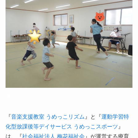
▲
『
音楽支援教室 うめっこリズム
』と『
運動学習特
化型放課後等デイサービス うめっこスポーツ
』
は、『
社会福祉法人 梅花福祉会
』が運営する療育