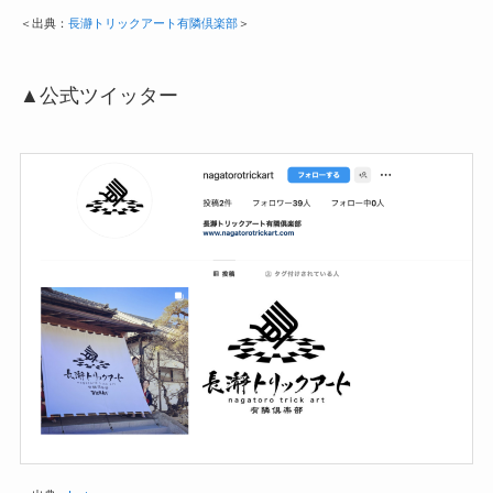
＜出典：
長瀞トリックアート有隣倶楽部
＞
▲公式ツイッター