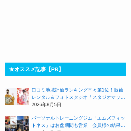
★オススメ記事【PR】
⼝コミ地域評価ランキング堂々第1位！振袖
レンタル＆フォトスタジオ「スタジオマック
ス」がお得な『2026年8月限定キャンペー
2026年8月5日
ン』を開催中！
パーソナルトレーニングジム「エムズフィッ
トネス」はお盆期間も営業！会員様の結果を