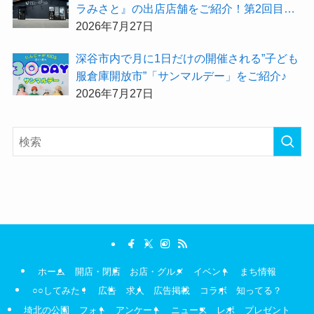
ラみさと』の出店店舗をご紹介！第2回目は
「Hair Salon ULU（ウル）美里店」
2026年7月27日
深谷市内で月に1日だけの開催される”子ども
服倉庫開放市”「サンマルデー」をご紹介♪
2026年7月27日
ホーム
開店・閉店
お店・グルメ
イベント
まち情報
○○してみた！
広告
求人
広告掲載
コラボ
知ってる？
埼北の公園
フォト
アンケート
ニュース
レポ
プレゼント