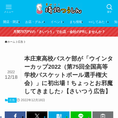
メニュー
探す
開店・閉店
お店・グルメ
イベント
まち情報
○○してみた！
知
月間79万PVの「さいつう」でお店・会社のPRしませんか？
ホーム
広告
本庄東高校バスケ部が「ウインタ
ーカップ2022（第75回全国高等
2022
学校バスケットボール選手権大
12/18
会）」に初出場！ちょっとお邪魔
してきました♪【さいつう広告】
2022年12月18日
広告