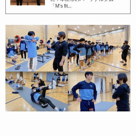
「M’s fit...
▲