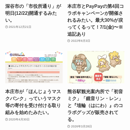
深谷市の「市役所通り」が
本庄市とPayPayの第4回コ
明日(12/22)開通するみた
ラボキャンペーンが開催さ
い。
れるみたい。最大30%が戻
ってくるって！7/1(金)〜※
2021年12月21日
追記あり
2022年6月3日
本庄市が「ほんじょうマス
熊谷駅観光案内所で「初音
クバンク」っていうマスク
ミク」「鏡音リン・レン」
等の寄付を受け付ける取り
と『埴輪（はにわ）』のコ
組みを始めたみたい。
ラボグッズが販売されて
る。
2020年4月30日
2026年3月28日