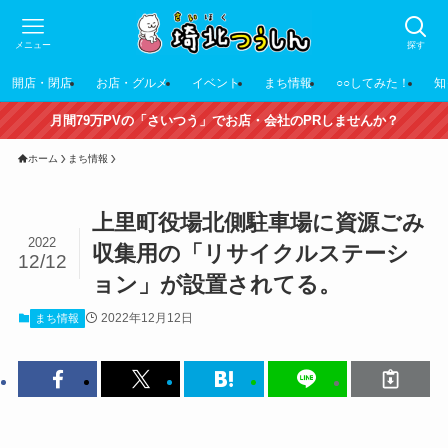
メニュー
探す
開店・閉店
お店・グルメ
イベント
まち情報
○○してみた！
知
月間79万PVの「さいつう」でお店・会社のPRしませんか？
ホーム
まち情報
上里町役場北側駐車場に資源ごみ
2022
収集用の「リサイクルステーシ
12/12
ョン」が設置されてる。
2022年12月12日
まち情報