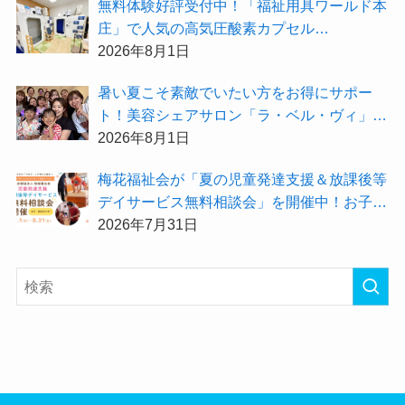
無料体験好評受付中！「福祉用具ワールド本
庄」で人気の高気圧酸素カプセル
「O2BOX（30分500円）」で夏バテ撃退★
2026年8月1日
暑い夏こそ素敵でいたい方をお得にサポー
ト！美容シェアサロン「ラ・ベル・ヴィ」か
ら2026年8月のお得情報が届きました！
2026年8月1日
梅花福祉会が「夏の児童発達支援＆放課後等
デイサービス無料相談会」を開催中！お子さ
まの「できた！」を増やす夏にしてみません
2026年7月31日
か？