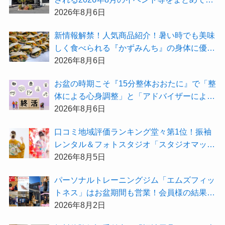
紹介！
2026年8月6日
新情報解禁！人気商品紹介！暑い時でも美味
しく食べられる『かずみんち』の身体に優し
い天然酵母手作り減塩パンを召し上がれ♪
2026年8月6日
お盆の時期こそ『15分整体おおたに』で「整
体による心身調整」と「アドバイザーによる
身辺整理の準備」をしてみませんか？
2026年8月6日
⼝コミ地域評価ランキング堂々第1位！振袖
レンタル＆フォトスタジオ「スタジオマック
ス」がお得な『2026年8月限定キャンペー
2026年8月5日
ン』を開催中！
パーソナルトレーニングジム「エムズフィッ
トネス」はお盆期間も営業！会員様の結果を
大公開★
2026年8月2日