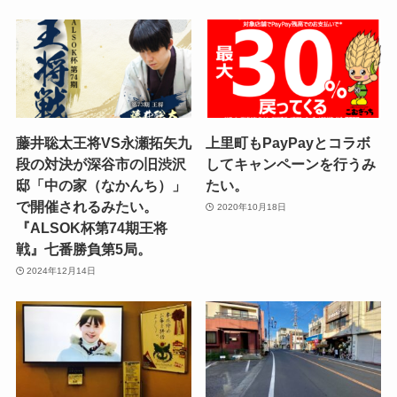
藤井聡太王将VS永瀬拓矢九
上里町もPayPayとコラボ
段の対決が深谷市の旧渋沢
してキャンペーンを行うみ
邸「中の家（なかんち）」
たい。
で開催されるみたい。
2020年10月18日
『ALSOK杯第74期王将
戦』七番勝負第5局。
2024年12月14日