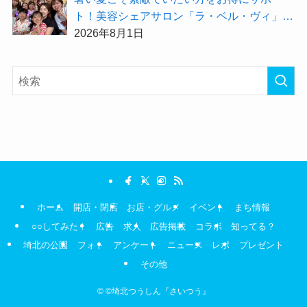
ト！美容シェアサロン「ラ・ベル・ヴィ」か
ら2026年8月のお得情報が届きました！
2026年8月1日
ホーム
開店・閉店
お店・グルメ
イベント
まち情報
○○してみた！
広告
求人
広告掲載
コラボ
知ってる？
埼北の公園
フォト
アンケート
ニュース
レポ
プレゼント
その他
©
©埼北つうしん『さいつう』