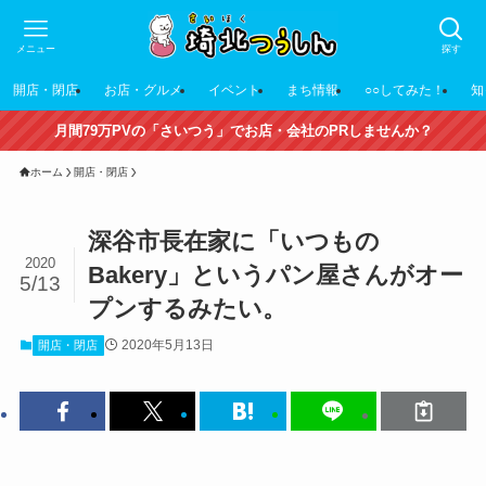
メニュー
探す
開店・閉店
お店・グルメ
イベント
まち情報
○○してみた！
知
月間79万PVの「さいつう」でお店・会社のPRしませんか？
ホーム
開店・閉店
深谷市長在家に「いつもの
2020
Bakery」というパン屋さんがオー
5/13
プンするみたい。
2020年5月13日
開店・閉店