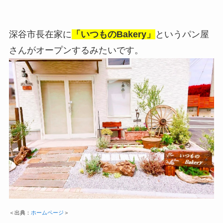
深谷市長在家に
「いつものBakery」
という
パン屋
さん
がオープンするみたいです。
＜出典：
ホームページ
＞