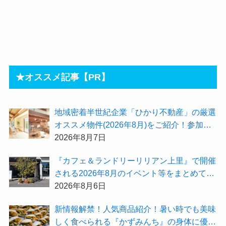
★オススメ記事【PR】
地域密着半世紀企業「ひかり不動産」の厳選
オススメ物件(2026年8月)をご紹介！参加費
無料『”木の家”新潟工場見学会』のご予約も
2026年8月7日
受付中！
『カフェ＆ランドリーリリアン上里』で開催
される2026年8月のイベント等をまとめてご
紹介！
2026年8月6日
新情報解禁！人気商品紹介！暑い時でも美味
しく食べられる『かずみんち』の身体に優し