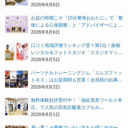
い天然酵母手作り減塩パンを召し上がれ♪
2026年8月6日
お盆の時期こそ『15分整体おおたに』で「整
体による心身調整」と「アドバイザーによる
身辺整理の準備」をしてみませんか？
2026年8月6日
⼝コミ地域評価ランキング堂々第1位！振袖
レンタル＆フォトスタジオ「スタジオマック
ス」がお得な『2026年8月限定キャンペー
2026年8月5日
ン』を開催中！
パーソナルトレーニングジム「エムズフィッ
トネス」はお盆期間も営業！会員様の結果を
大公開★
2026年8月2日
無料体験好評受付中！「福祉用具ワールド本
庄」で人気の高気圧酸素カプセル
「O2BOX（30分500円）」で夏バテ撃退★
2026年8月1日
暑い夏こそ素敵でいたい方をお得にサポー