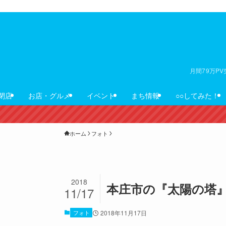
月間79万P
閉店
お店・グルメ
イベント
まち情報
○○してみた！
ホーム
フォト
2018
本庄市の『太陽の塔
11/17
フォト
2018年11月17日