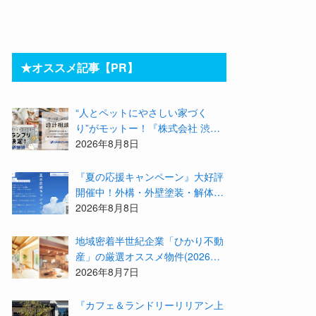
★オススメ記事【PR】
“人とペットにやさしい家づく
り”がモットー！『株式会社 渋
沢』の「モデル犬候補」が選出さ
2026年8月8日
れました★『テーマ別 住宅相談
会〜設計相談会〜』も開催するよ
『夏の応援キャンペーン』大好評
開催中！外構・外壁塗装・解体・
リフォームする職人を探すなら
2026年8月8日
『街の職人さん.com』がオススメ
地域密着半世紀企業「ひかり不動
産」の厳選オススメ物件(2026年8
月)をご紹介！参加費無料『”木の
2026年8月7日
家”新潟工場見学会』のご予約も
受付中！
『カフェ＆ランドリーリリアン上