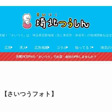
V突破！『さいつう』は、埼玉県北部地域（主に本庄市・深谷市）の地域情報をほ
広告
求人
広告掲載
コラボ
知ってる？
埼北の
月間79万PVの「さいつう」でお店・会社のPRしませんか？
』【さいつうフォト】