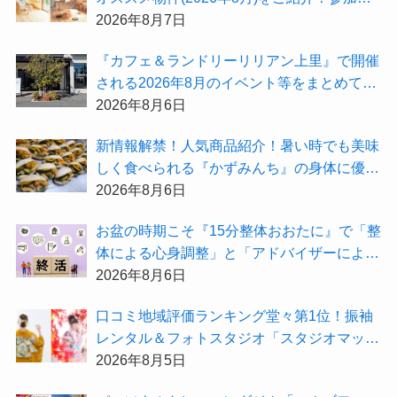
無料『”木の家”新潟工場見学会』のご予約も
2026年8月7日
受付中！
『カフェ＆ランドリーリリアン上里』で開催
される2026年8月のイベント等をまとめてご
紹介！
2026年8月6日
新情報解禁！人気商品紹介！暑い時でも美味
しく食べられる『かずみんち』の身体に優し
い天然酵母手作り減塩パンを召し上がれ♪
2026年8月6日
お盆の時期こそ『15分整体おおたに』で「整
体による心身調整」と「アドバイザーによる
身辺整理の準備」をしてみませんか？
2026年8月6日
⼝コミ地域評価ランキング堂々第1位！振袖
レンタル＆フォトスタジオ「スタジオマック
ス」がお得な『2026年8月限定キャンペー
2026年8月5日
ン』を開催中！