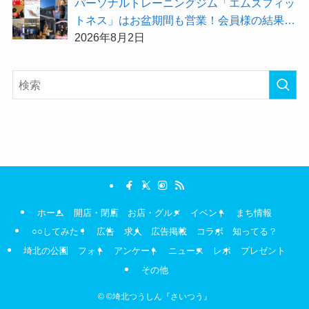
パーソナルトレーニングジム「エムズフィッ
トネス」はお盆期間も営業！会員様の結果を
大公開★
2026年8月2日
ホーム
開店・閉店
お店・グルメ
イベント
まち情報
○○してみた！
広告
求人
広告掲載
コラボ
知ってる？
埼北の公園
フォト
アンケート
ニュース
レポ
プレゼント
その他
©
©埼北つうしん『さいつう』