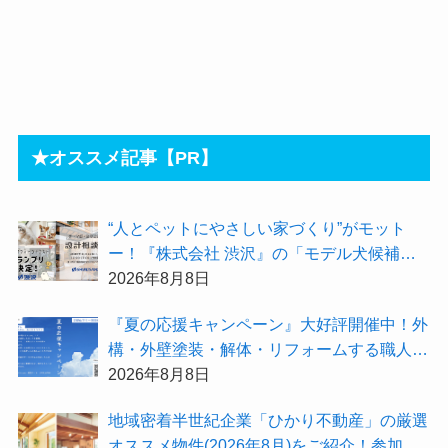
★オススメ記事【PR】
“人とペットにやさしい家づくり”がモット
ー！『株式会社 渋沢』の「モデル犬候補」
が選出されました★『テーマ別 住宅相談
2026年8月8日
会〜設計相談会〜』も開催するよ
『夏の応援キャンペーン』大好評開催中！外
構・外壁塗装・解体・リフォームする職人を
探すなら『街の職人さん.com』がオススメ
2026年8月8日
地域密着半世紀企業「ひかり不動産」の厳選
オススメ物件(2026年8月)をご紹介！参加費