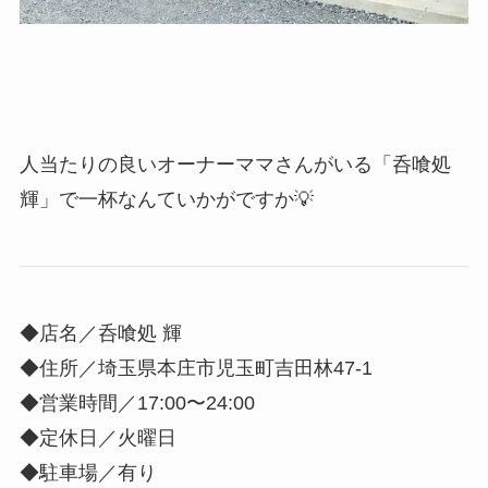
人当たりの良いオーナーママさんがいる「呑喰処
輝」で一杯なんていかがですか💡
◆店名／呑喰処 輝
◆住所／埼玉県本庄市児玉町吉田林47-1
◆営業時間／17:00〜24:00
◆定休日／火曜日
◆駐車場／有り