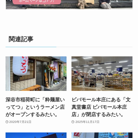
関連記事
深谷市稲荷町に「粋麺屋い
ビバモール本庄にある「文
ってつ」というラーメン店
真堂書店 ビバモール本庄
がオープンするみたい。
店」が閉店するみたい。
2020年7月21日
2025年11月17日