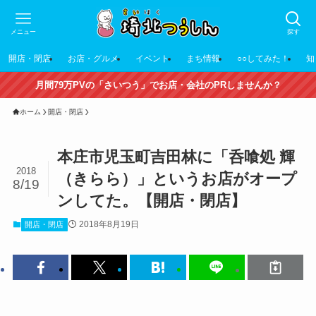
メニュー
探す
開店・閉店
お店・グルメ
イベント
まち情報
○○してみた！
知
月間79万PVの「さいつう」でお店・会社のPRしませんか？
ホーム
開店・閉店
本庄市児玉町吉田林に「呑喰処 輝
2018
（きらら）」というお店がオープ
8/19
ンしてた。【開店・閉店】
2018年8月19日
開店・閉店