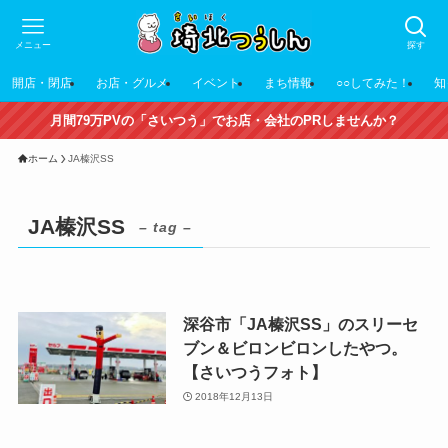
メニュー
探す
開店・閉店
お店・グルメ
イベント
まち情報
○○してみた！
知
月間79万PVの「さいつう」でお店・会社のPRしませんか？
ホーム
JA榛沢SS
JA榛沢SS
– tag –
深谷市「JA榛沢SS」のスリーセ
ブン＆ビロンビロンしたやつ。
【さいつうフォト】
2018年12月13日