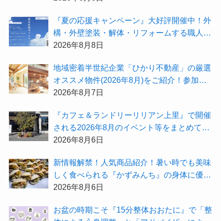
会〜設計相談会〜』も開催するよ
『夏の応援キャンペーン』大好評開催中！外
構・外壁塗装・解体・リフォームする職人を
探すなら『街の職人さん.com』がオススメ
2026年8月8日
地域密着半世紀企業「ひかり不動産」の厳選
オススメ物件(2026年8月)をご紹介！参加費
無料『”木の家”新潟工場見学会』のご予約も
2026年8月7日
受付中！
『カフェ＆ランドリーリリアン上里』で開催
される2026年8月のイベント等をまとめてご
紹介！
2026年8月6日
新情報解禁！人気商品紹介！暑い時でも美味
しく食べられる『かずみんち』の身体に優し
い天然酵母手作り減塩パンを召し上がれ♪
2026年8月6日
お盆の時期こそ『15分整体おおたに』で「整