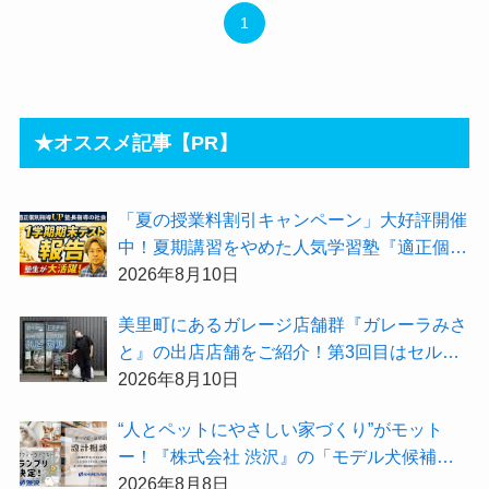
1
★オススメ記事【PR】
「夏の授業料割引キャンペーン」大好評開催
中！夏期講習をやめた人気学習塾『適正個別
指導UP』で本気を解禁してみませんか
2026年8月10日
美里町にあるガレージ店舗群『ガレーラみさ
と』の出店店舗をご紹介！第3回目はセルフ
ホワイトニング専門店「ハピカル」
2026年8月10日
“人とペットにやさしい家づくり”がモット
ー！『株式会社 渋沢』の「モデル犬候補」
が選出されました★『テーマ別 住宅相談
2026年8月8日