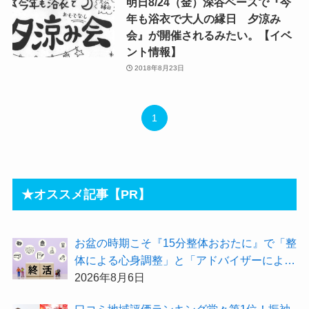
明日8/24（金）深谷ベースで『今
年も浴衣で大人の縁日 夕涼み
会』が開催されるみたい。【イベ
ント情報】
2018年8月23日
1
★オススメ記事【PR】
お盆の時期こそ『15分整体おおたに』で「整
体による心身調整」と「アドバイザーによる
身辺整理の準備」をしてみませんか？
2026年8月6日
⼝コミ地域評価ランキング堂々第1位！振袖