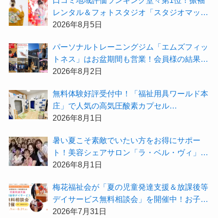
レンタル＆フォトスタジオ「スタジオマック
ス」がお得な『2026年8月限定キャンペー
2026年8月5日
ン』を開催中！
パーソナルトレーニングジム「エムズフィッ
トネス」はお盆期間も営業！会員様の結果を
大公開★
2026年8月2日
無料体験好評受付中！「福祉用具ワールド本
庄」で人気の高気圧酸素カプセル
「O2BOX（30分500円）」で夏バテ撃退★
2026年8月1日
暑い夏こそ素敵でいたい方をお得にサポー
ト！美容シェアサロン「ラ・ベル・ヴィ」か
ら2026年8月のお得情報が届きました！
2026年8月1日
梅花福祉会が「夏の児童発達支援＆放課後等
デイサービス無料相談会」を開催中！お子さ
まの「できた！」を増やす夏にしてみません
2026年7月31日