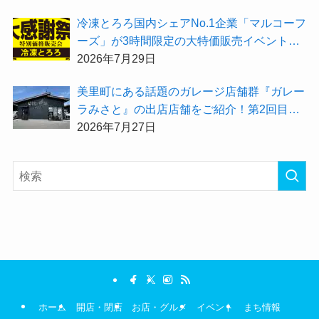
か？
冷凍とろろ国内シェアNo.1企業「マルコーフ
ーズ」が3時間限定の大特価販売イベント
『夏の大感謝祭2026」を開催！
2026年7月29日
美里町にある話題のガレージ店舗群『ガレー
ラみさと』の出店店舗をご紹介！第2回目は
「Hair Salon ULU（ウル）美里店」
2026年7月27日
ホーム
開店・閉店
お店・グルメ
イベント
まち情報