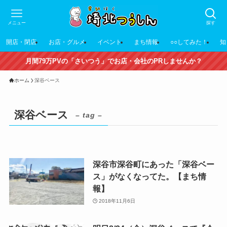
メニュー
探す
開店・閉店
お店・グルメ
イベント
まち情報
○○してみた！
知
月間79万PVの「さいつう」でお店・会社のPRしませんか？
ホーム
深谷ベース
深谷ベース
– tag –
深谷市深谷町にあった「深谷ベー
ス」がなくなってた。【まち情
報】
2018年11月6日