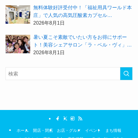
無料体験好評受付中！「福祉用具ワールド本
庄」で人気の高気圧酸素カプセル
「O2BOX（30分500円）」で夏バテ撃退★
2026年8月1日
暑い夏こそ素敵でいたい方をお得にサポー
ト！美容シェアサロン「ラ・ベル・ヴィ」か
ら2026年8月のお得情報が届きました！
2026年8月1日
ホーム
開店・閉店
お店・グルメ
イベント
まち情報