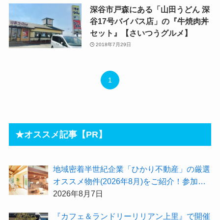
深谷市戸森にある「山田うどん 深
谷17号バイパス店」の『牛焼肉丼
セット』【さいつうグルメ】
2018年7月29日
1
★オススメ記事【PR】
地域密着半世紀企業「ひかり不動産」の厳選
オススメ物件(2026年8月)をご紹介！参加費
無料『”木の家”新潟工場見学会』のご予約も
2026年8月7日
受付中！
『カフェ＆ランドリーリリアン上里』で開催