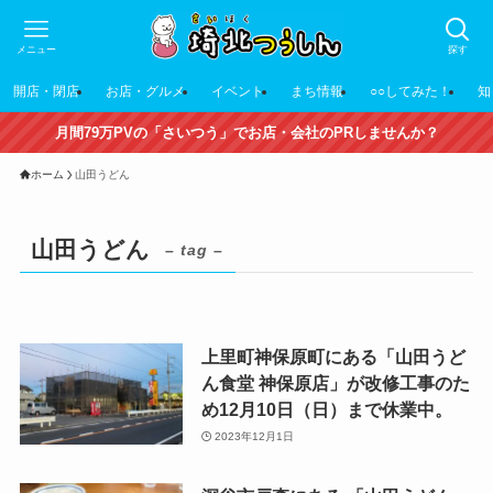
メニュー
探す
開店・閉店
お店・グルメ
イベント
まち情報
○○してみた！
知
月間79万PVの「さいつう」でお店・会社のPRしませんか？
ホーム
山田うどん
山田うどん
– tag –
上里町神保原町にある「山田うど
ん食堂 神保原店」が改修工事のた
め12月10日（日）まで休業中。
2023年12月1日