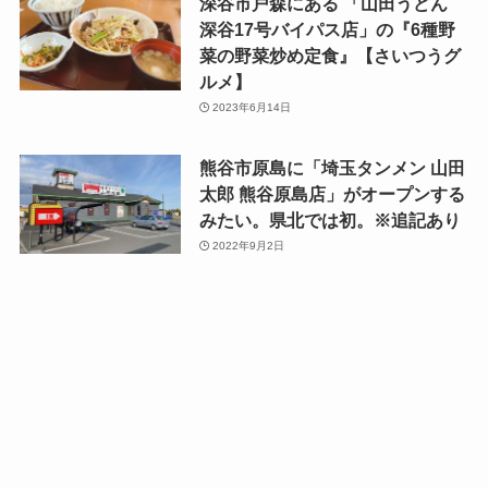
深谷市戸森にある 「山田うどん
深谷17号バイパス店」の『6種野
菜の野菜炒め定食』【さいつうグ
ルメ】
2023年6月14日
熊谷市原島に「埼玉タンメン 山田
太郎 熊谷原島店」がオープンする
みたい。県北では初。※追記あり
2022年9月2日