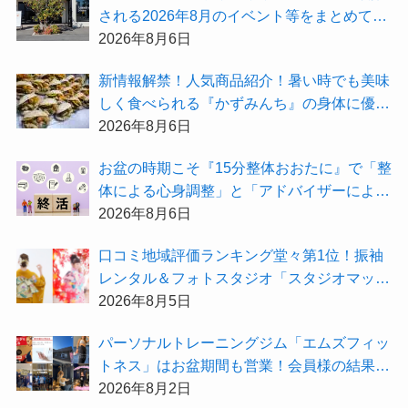
される2026年8月のイベント等をまとめてご
紹介！
2026年8月6日
新情報解禁！人気商品紹介！暑い時でも美味
しく食べられる『かずみんち』の身体に優し
い天然酵母手作り減塩パンを召し上がれ♪
2026年8月6日
お盆の時期こそ『15分整体おおたに』で「整
体による心身調整」と「アドバイザーによる
身辺整理の準備」をしてみませんか？
2026年8月6日
⼝コミ地域評価ランキング堂々第1位！振袖
レンタル＆フォトスタジオ「スタジオマック
ス」がお得な『2026年8月限定キャンペー
2026年8月5日
ン』を開催中！
パーソナルトレーニングジム「エムズフィッ
トネス」はお盆期間も営業！会員様の結果を
大公開★
2026年8月2日