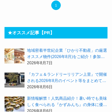
1
★オススメ記事【PR】
地域密着半世紀企業「ひかり不動産」の厳選
オススメ物件(2026年8月)をご紹介！参加費
無料『”木の家”新潟工場見学会』のご予約も
2026年8月7日
受付中！
『カフェ＆ランドリーリリアン上里』で開催
される2026年8月のイベント等をまとめてご
紹介！
2026年8月6日
新情報解禁！人気商品紹介！暑い時でも美味
しく食べられる『かずみんち』の身体に優し
い天然酵母手作り減塩パンを召し上がれ♪
2026年8月6日