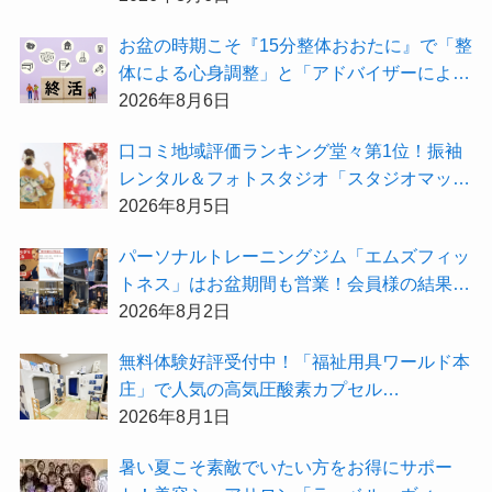
お盆の時期こそ『15分整体おおたに』で「整
体による心身調整」と「アドバイザーによる
身辺整理の準備」をしてみませんか？
2026年8月6日
⼝コミ地域評価ランキング堂々第1位！振袖
レンタル＆フォトスタジオ「スタジオマック
ス」がお得な『2026年8月限定キャンペー
2026年8月5日
ン』を開催中！
パーソナルトレーニングジム「エムズフィッ
トネス」はお盆期間も営業！会員様の結果を
大公開★
2026年8月2日
無料体験好評受付中！「福祉用具ワールド本
庄」で人気の高気圧酸素カプセル
「O2BOX（30分500円）」で夏バテ撃退★
2026年8月1日
暑い夏こそ素敵でいたい方をお得にサポー