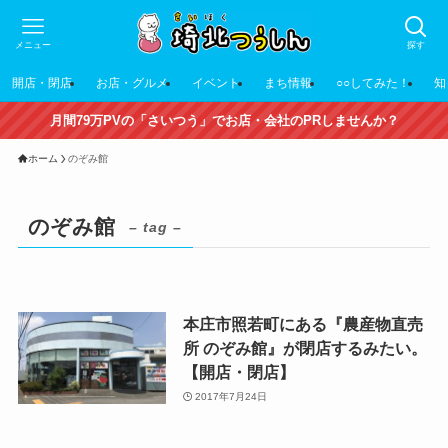
メニュー
探す
開店・閉店
お店・グルメ
イベント
まち情報
○○してみた！
知
月間79万PVの「さいつう」でお店・会社のPRしませんか？
ホーム
のぞみ館
のぞみ館
– tag –
本庄市照若町にある『農産物直売
所 のぞみ館』が閉店するみたい。
【開店・閉店】
2017年7月24日