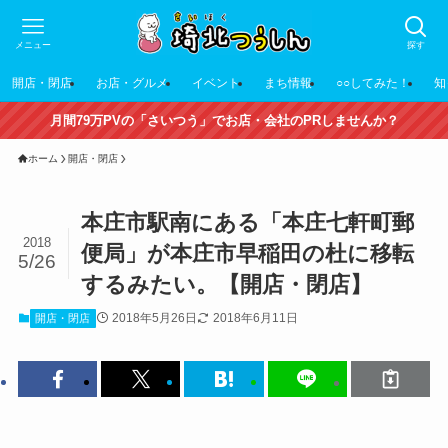
メニュー
探す
開店・閉店
お店・グルメ
イベント
まち情報
○○してみた！
知
月間79万PVの「さいつう」でお店・会社のPRしませんか？
ホーム
開店・閉店
本庄市駅南にある「本庄七軒町郵
2018
便局」が本庄市早稲田の杜に移転
5/26
するみたい。【開店・閉店】
2018年5月26日
2018年6月11日
開店・閉店