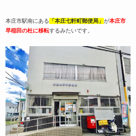
本庄市駅南にある
「本庄七軒町郵便局」
が
本庄市
早稲田の杜に移転
するみたいです。