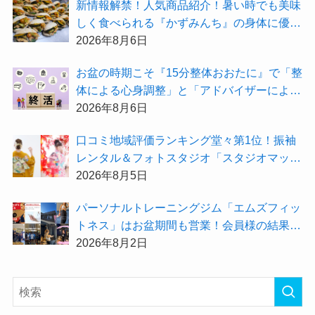
新情報解禁！人気商品紹介！暑い時でも美味
しく食べられる『かずみんち』の身体に優し
い天然酵母手作り減塩パンを召し上がれ♪
2026年8月6日
お盆の時期こそ『15分整体おおたに』で「整
体による心身調整」と「アドバイザーによる
身辺整理の準備」をしてみませんか？
2026年8月6日
⼝コミ地域評価ランキング堂々第1位！振袖
レンタル＆フォトスタジオ「スタジオマック
ス」がお得な『2026年8月限定キャンペー
2026年8月5日
ン』を開催中！
パーソナルトレーニングジム「エムズフィッ
トネス」はお盆期間も営業！会員様の結果を
大公開★
2026年8月2日