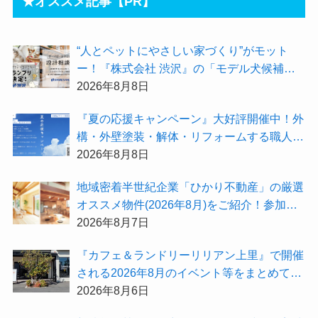
★オススメ記事【PR】
“人とペットにやさしい家づくり”がモット
ー！『株式会社 渋沢』の「モデル犬候補」
が選出されました★『テーマ別 住宅相談
2026年8月8日
会〜設計相談会〜』も開催するよ
『夏の応援キャンペーン』大好評開催中！外
構・外壁塗装・解体・リフォームする職人を
探すなら『街の職人さん.com』がオススメ
2026年8月8日
地域密着半世紀企業「ひかり不動産」の厳選
オススメ物件(2026年8月)をご紹介！参加費
無料『”木の家”新潟工場見学会』のご予約も
2026年8月7日
受付中！
『カフェ＆ランドリーリリアン上里』で開催
される2026年8月のイベント等をまとめてご
紹介！
2026年8月6日