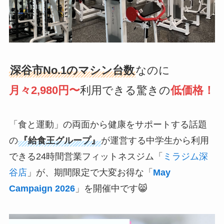
深谷市No.1のマシン台数
なのに
月々2,980円〜
利用できる驚きの
低価格！
「食と運動」の両面から健康をサポートする話題
の
『給食王グループ』
が運営する中学生から利用
できる24時間営業フィットネスジム「
ミラジム深
谷店
」が、期間限定で大変お得な「
May
Campaign 2026
」を開催中です😸