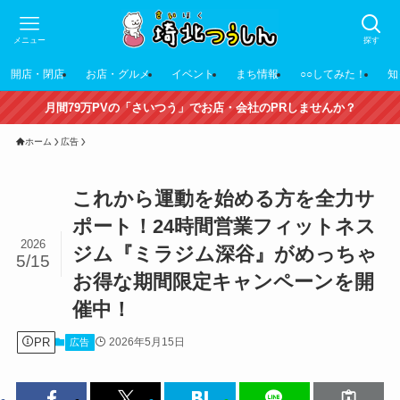
メニュー
探す
開店・閉店
お店・グルメ
イベント
まち情報
○○してみた！
知
月間79万PVの「さいつう」でお店・会社のPRしませんか？
ホーム
広告
これから運動を始める方を全力サ
ポート！24時間営業フィットネス
2026
ジム『ミラジム深谷』がめっちゃ
5/15
お得な期間限定キャンペーンを開
催中！
PR
2026年5月15日
広告