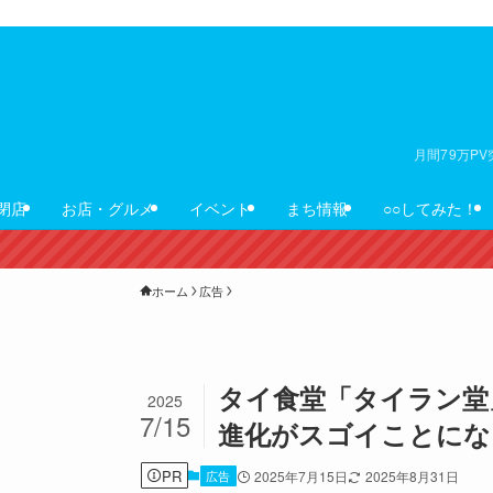
月間79万P
閉店
お店・グルメ
イベント
まち情報
○○してみた！
ホーム
広告
タイ食堂「タイラン堂
2025
7/15
進化がスゴイことにな
PR
広告
2025年7月15日
2025年8月31日