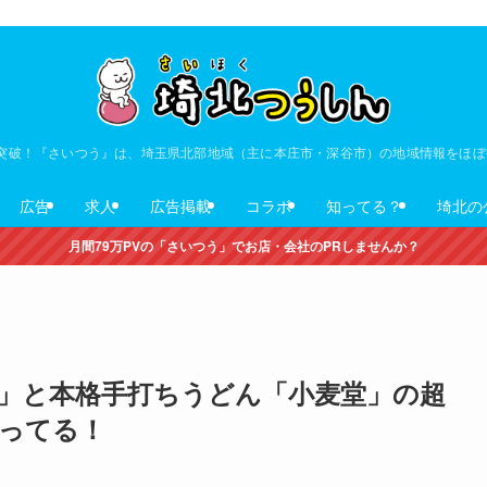
V突破！『さいつう』は、埼玉県北部地域（主に本庄市・深谷市）の地域情報をほ
広告
求人
広告掲載
コラボ
知ってる？
埼北の
月間79万PVの「さいつう」でお店・会社のPRしませんか？
」と本格手打ちうどん「小麦堂」の超
ってる！