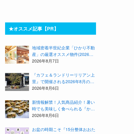
★オススメ記事【PR】
地域密着半世紀企業「ひかり不動
産」の厳選オススメ物件(2026年8
月)をご紹介！参加費無料『”木の
2026年8月7日
家”新潟工場見学会』のご予約も
受付中！
『カフェ＆ランドリーリリアン上
里』で開催される2026年8月のイ
ベント等をまとめてご紹介！
2026年8月6日
新情報解禁！人気商品紹介！暑い
時でも美味しく食べられる『かず
みんち』の身体に優しい天然酵母
2026年8月6日
手作り減塩パンを召し上がれ♪
お盆の時期こそ『15分整体おおた