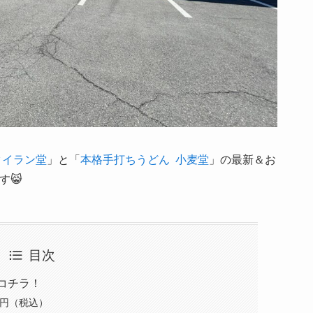
タイラン堂
」と「
本格手打ちうどん 小麦堂
」の最新＆お
す😸
目次
コチラ！
0円（税込）