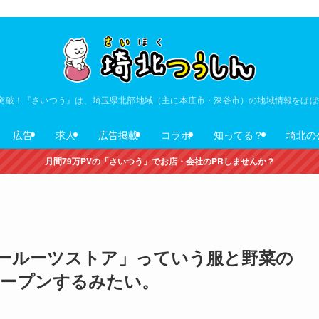
V突破！『さいつう』は、埼玉県北部地域（主に本庄市・深谷市）の地域情報をほ
広告
求人
広告掲載
コラボ
知ってる？
埼北の
月間79万PVの「さいつう」でお店・会社のPRしませんか？
ールーツストア」っていう服と野菜の
ープンするみたい。