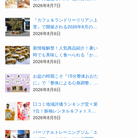
月)をご紹介！参加費無料『”木の
2026年8月7日
家”新潟工場見学会』のご予約も
受付中！
『カフェ＆ランドリーリリアン上
里』で開催される2026年8月のイ
ベント等をまとめてご紹介！
2026年8月6日
新情報解禁！人気商品紹介！暑い
時でも美味しく食べられる『かず
みんち』の身体に優しい天然酵母
2026年8月6日
手作り減塩パンを召し上がれ♪
お盆の時期こそ『15分整体おおた
に』で「整体による心身調整」と
「アドバイザーによる身辺整理の
2026年8月6日
準備」をしてみませんか？
⼝コミ地域評価ランキング堂々第
1位！振袖レンタル＆フォトスタ
ジオ「スタジオマックス」がお得
2026年8月5日
な『2026年8月限定キャンペー
ン』を開催中！
パーソナルトレーニングジム「エ