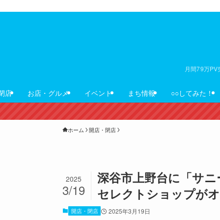
月間79万P
閉店
お店・グルメ
イベント
まち情報
○○してみた！
ホーム
開店・閉店
深谷市上野台に「サニ
2025
3/19
セレクトショップがオ
開店・閉店
2025年3月19日