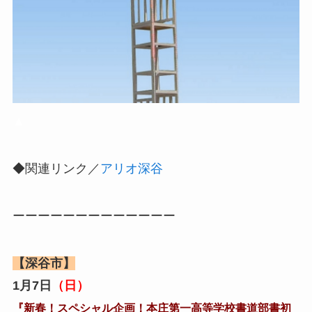
▲
◆関連リンク／
アリオ深谷
ーーーーーーーーーーーーー
【深谷市】
1月7日
（日）
『新春！スペシャル企画！本庄第一高等学校書道部書初