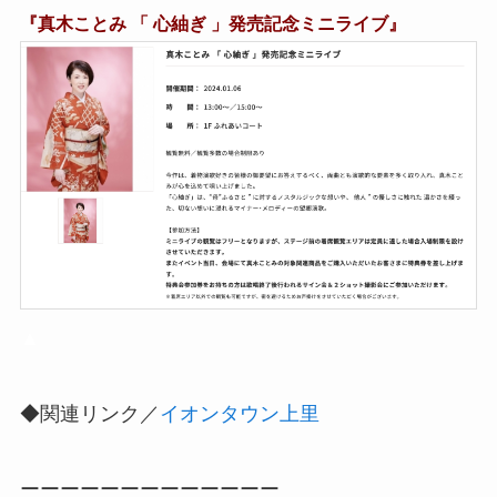
『真木ことみ 「 心紬ぎ 」発売記念ミニライブ』
▲
◆関連リンク／
イオンタウン上里
ーーーーーーーーーーーーー