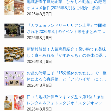
地域密着半世紀企業「ひかり不動産」の厳選
オススメ物件(2026年8月)をご紹介！参加費
無料『”木の家”新潟工場見学会』のご予約も
2026年8月7日
受付中！
『カフェ＆ランドリーリリアン上里』で開催
される2026年8月のイベント等をまとめてご
紹介！
2026年8月6日
新情報解禁！人気商品紹介！暑い時でも美味
しく食べられる『かずみんち』の身体に優し
い天然酵母手作り減塩パンを召し上がれ♪
2026年8月6日
お盆の時期こそ『15分整体おおたに』で「整
体による心身調整」と「アドバイザーによる
身辺整理の準備」をしてみませんか？
2026年8月6日
⼝コミ地域評価ランキング堂々第1位！振袖
レンタル＆フォトスタジオ「スタジオマック
ス」がお得な『2026年8月限定キャンペー
2026年8月5日