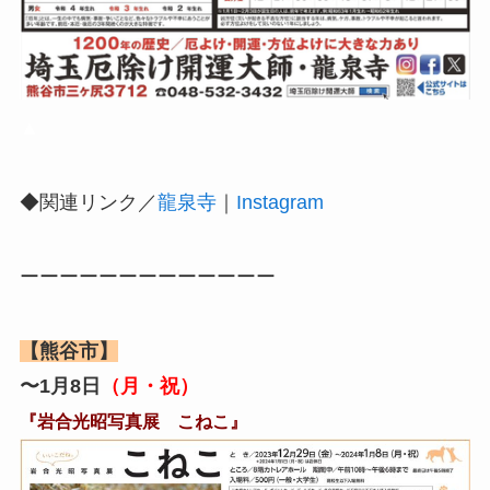
▲
◆関連リンク／
龍泉寺
｜
Instagram
ーーーーーーーーーーーーー
【熊谷市】
〜1月8日
（月・祝）
『岩合光昭写真展 こねこ』