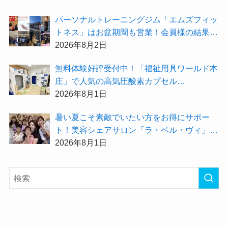
ン』を開催中！
パーソナルトレーニングジム「エムズフィッ
トネス」はお盆期間も営業！会員様の結果を
大公開★
2026年8月2日
無料体験好評受付中！「福祉用具ワールド本
庄」で人気の高気圧酸素カプセル
「O2BOX（30分500円）」で夏バテ撃退★
2026年8月1日
暑い夏こそ素敵でいたい方をお得にサポー
ト！美容シェアサロン「ラ・ベル・ヴィ」か
ら2026年8月のお得情報が届きました！
2026年8月1日