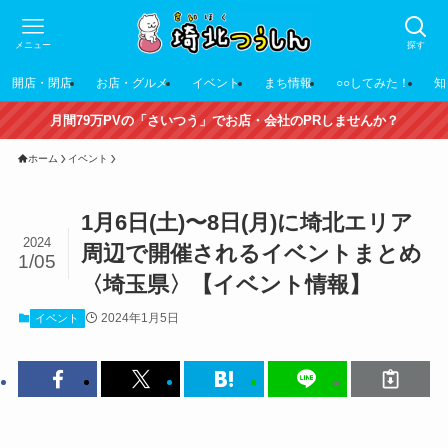
メニュー
探す
開店・閉店
お店・グルメ
イベント
まち情報
○○してみた！
知
月間79万PVの「さいつう」でお店・会社のPRしませんか？
ホーム
イベント
1月6日(土)〜8日(月)に埼北エリア
2024
周辺で開催されるイベントまとめ
1/05
〈埼玉県〉【イベント情報】
2024年1月5日
イベント