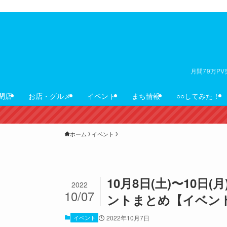
月間79万P
閉店
お店・グルメ
イベント
まち情報
○○してみた！
ホーム
イベント
10月8日(土)〜10
2022
10/07
ントまとめ【イベン
イベント
2022年10月7日