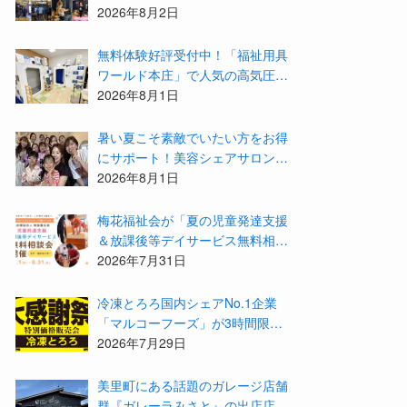
営業！会員様の結果を大公開★
2026年8月2日
無料体験好評受付中！「福祉用具
ワールド本庄」で人気の高気圧酸
素カプセル「O2BOX（30分500
2026年8月1日
円）」で夏バテ撃退★
暑い夏こそ素敵でいたい方をお得
にサポート！美容シェアサロン
「ラ・ベル・ヴィ」から2026年8
2026年8月1日
月のお得情報が届きました！
梅花福祉会が「夏の児童発達支援
＆放課後等デイサービス無料相談
会」を開催中！お子さまの「でき
2026年7月31日
た！」を増やす夏にしてみません
か？
冷凍とろろ国内シェアNo.1企業
「マルコーフーズ」が3時間限定
の大特価販売イベント『夏の大感
2026年7月29日
謝祭2026」を開催！
美里町にある話題のガレージ店舗
群『ガレーラみさと』の出店店舗