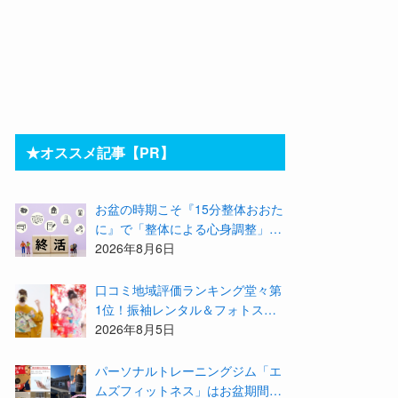
★オススメ記事【PR】
お盆の時期こそ『15分整体おおた
に』で「整体による心身調整」と
「アドバイザーによる身辺整理の
2026年8月6日
準備」をしてみませんか？
⼝コミ地域評価ランキング堂々第
1位！振袖レンタル＆フォトスタ
ジオ「スタジオマックス」がお得
2026年8月5日
な『2026年8月限定キャンペー
ン』を開催中！
パーソナルトレーニングジム「エ
ムズフィットネス」はお盆期間も