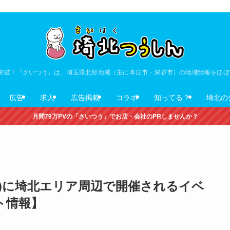
V突破！『さいつう』は、埼玉県北部地域（主に本庄市・深谷市）の地域情報をほ
広告
求人
広告掲載
コラボ
知ってる？
埼北の
月間79万PVの「さいつう」でお店・会社のPRしませんか？
日(月)に埼北エリア周辺で開催されるイベ
ト情報】