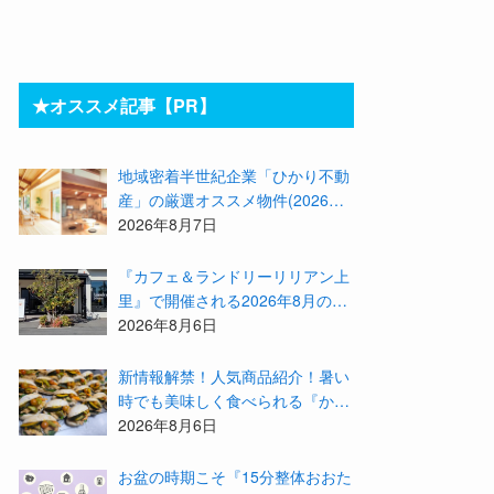
★オススメ記事【PR】
地域密着半世紀企業「ひかり不動
産」の厳選オススメ物件(2026年8
月)をご紹介！参加費無料『”木の
2026年8月7日
家”新潟工場見学会』のご予約も
受付中！
『カフェ＆ランドリーリリアン上
里』で開催される2026年8月のイ
ベント等をまとめてご紹介！
2026年8月6日
新情報解禁！人気商品紹介！暑い
時でも美味しく食べられる『かず
みんち』の身体に優しい天然酵母
2026年8月6日
手作り減塩パンを召し上がれ♪
お盆の時期こそ『15分整体おおた