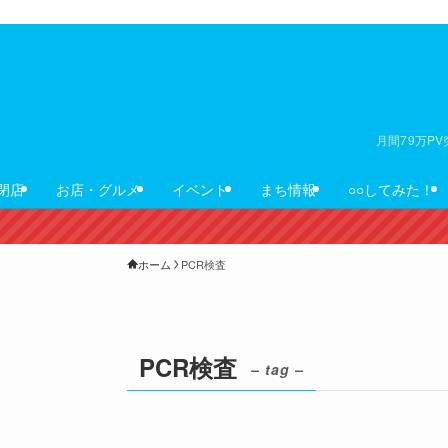
月間79万P
閉店
お店・グルメ
イベント
まち情報
○○してみた！
ホーム
PCR検査
PCR検査
– tag –