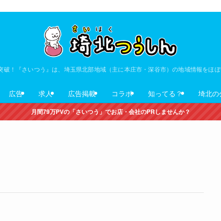
V突破！『さいつう』は、埼玉県北部地域（主に本庄市・深谷市）の地域情報をほ
広告
求人
広告掲載
コラボ
知ってる？
埼北の
月間79万PVの「さいつう」でお店・会社のPRしませんか？