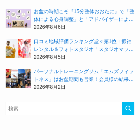
お盆の時期こそ『15分整体おおたに』で「整
体による心身調整」と「アドバイザーによる
身辺整理の準備」をしてみませんか？
2026年8月6日
⼝コミ地域評価ランキング堂々第1位！振袖
レンタル＆フォトスタジオ「スタジオマック
ス」がお得な『2026年8月限定キャンペー
2026年8月5日
ン』を開催中！
パーソナルトレーニングジム「エムズフィッ
トネス」はお盆期間も営業！会員様の結果を
大公開★
2026年8月2日