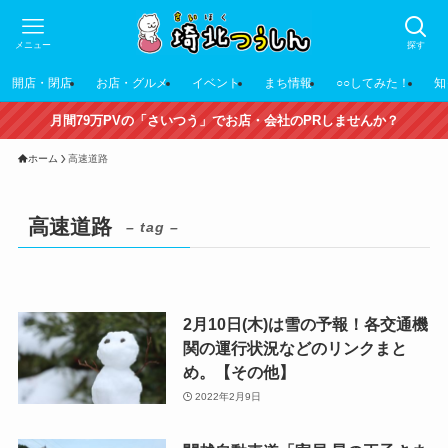
メニュー
探す
開店・閉店
お店・グルメ
イベント
まち情報
○○してみた！
知
月間79万PVの「さいつう」でお店・会社のPRしませんか？
ホーム
高速道路
高速道路
– tag –
2月10日(木)は雪の予報！各交通機
関の運行状況などのリンクまと
め。【その他】
2022年2月9日