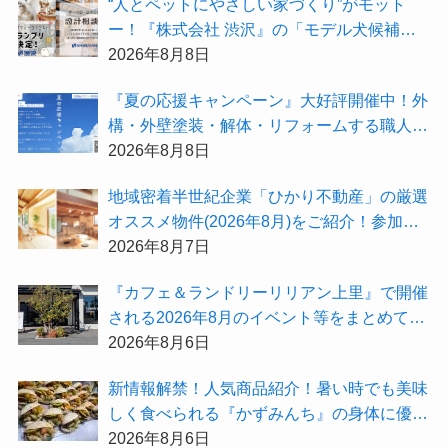
“人とペットにやさしい家づくり”がモット
ー！『株式会社 渋沢』の「モデル犬候補」
が選出されました★『テーマ別 住宅相談
2026年8月8日
会〜設計相談会〜』も開催するよ
『夏の応援キャンペーン』大好評開催中！外
構・外壁塗装・解体・リフォームする職人を
探すなら『街の職人さん.com』がオススメ
2026年8月8日
地域密着半世紀企業「ひかり不動産」の厳選
オススメ物件(2026年8月)をご紹介！参加費
無料『”木の家”新潟工場見学会』のご予約も
2026年8月7日
受付中！
『カフェ＆ランドリーリリアン上里』で開催
される2026年8月のイベント等をまとめてご
紹介！
2026年8月6日
新情報解禁！人気商品紹介！暑い時でも美味
しく食べられる『かずみんち』の身体に優し
い天然酵母手作り減塩パンを召し上がれ♪
2026年8月6日