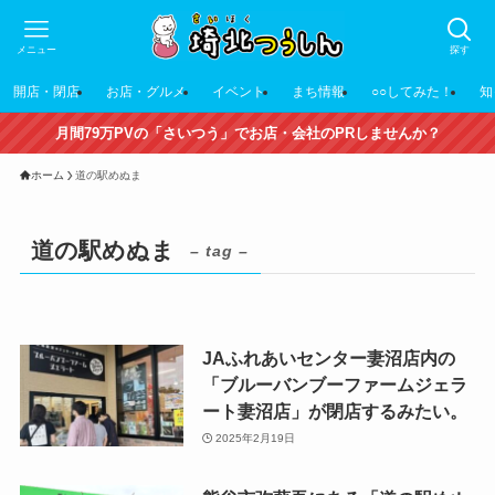
メニュー
探す
開店・閉店
お店・グルメ
イベント
まち情報
○○してみた！
知
月間79万PVの「さいつう」でお店・会社のPRしませんか？
ホーム
道の駅めぬま
道の駅めぬま
– tag –
JAふれあいセンター妻沼店内の
「ブルーバンブーファームジェラ
ート妻沼店」が閉店するみたい。
2025年2月19日