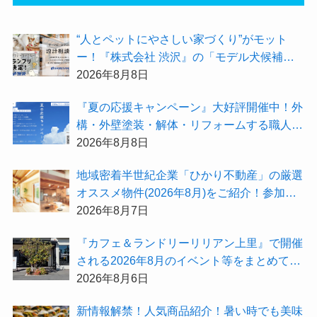
“人とペットにやさしい家づくり”がモット
ー！『株式会社 渋沢』の「モデル犬候補」
が選出されました★『テーマ別 住宅相談
2026年8月8日
会〜設計相談会〜』も開催するよ
『夏の応援キャンペーン』大好評開催中！外
構・外壁塗装・解体・リフォームする職人を
探すなら『街の職人さん.com』がオススメ
2026年8月8日
地域密着半世紀企業「ひかり不動産」の厳選
オススメ物件(2026年8月)をご紹介！参加費
無料『”木の家”新潟工場見学会』のご予約も
2026年8月7日
受付中！
『カフェ＆ランドリーリリアン上里』で開催
される2026年8月のイベント等をまとめてご
紹介！
2026年8月6日
新情報解禁！人気商品紹介！暑い時でも美味