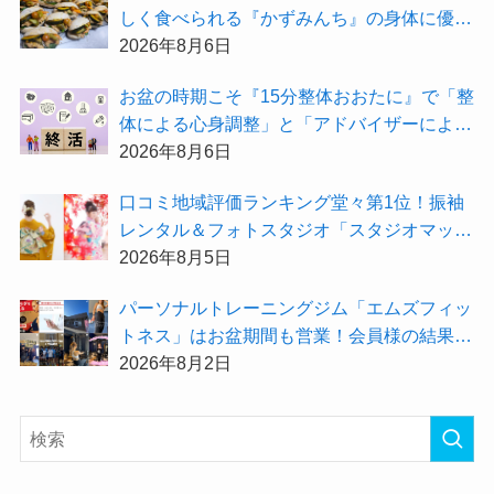
しく食べられる『かずみんち』の身体に優し
い天然酵母手作り減塩パンを召し上がれ♪
2026年8月6日
お盆の時期こそ『15分整体おおたに』で「整
体による心身調整」と「アドバイザーによる
身辺整理の準備」をしてみませんか？
2026年8月6日
⼝コミ地域評価ランキング堂々第1位！振袖
レンタル＆フォトスタジオ「スタジオマック
ス」がお得な『2026年8月限定キャンペー
2026年8月5日
ン』を開催中！
パーソナルトレーニングジム「エムズフィッ
トネス」はお盆期間も営業！会員様の結果を
大公開★
2026年8月2日