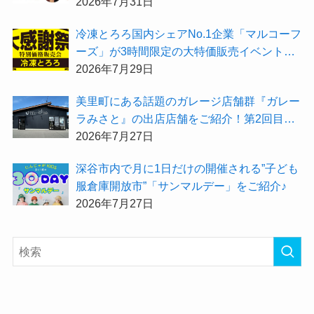
まの「できた！」を増やす夏にしてみません
2026年7月31日
か？
冷凍とろろ国内シェアNo.1企業「マルコーフ
ーズ」が3時間限定の大特価販売イベント
『夏の大感謝祭2026」を開催！
2026年7月29日
美里町にある話題のガレージ店舗群『ガレー
ラみさと』の出店店舗をご紹介！第2回目は
「Hair Salon ULU（ウル）美里店」
2026年7月27日
深谷市内で月に1日だけの開催される”子ども
服倉庫開放市”「サンマルデー」をご紹介♪
2026年7月27日