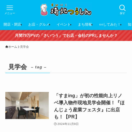
メニュー
探す
開店・閉店
お店・グルメ
イベント
まち情報
○○してみた！
知
月間79万PVの「さいつう」でお店・会社のPRしませんか？
ホーム
見学会
見学会
– tag –
「すまing」が初の性能向上リノ
ベ導入物件現地見学会開催！『ほ
んじょう産業フェスタ』に出店
も！【PR】
2024年11月9日