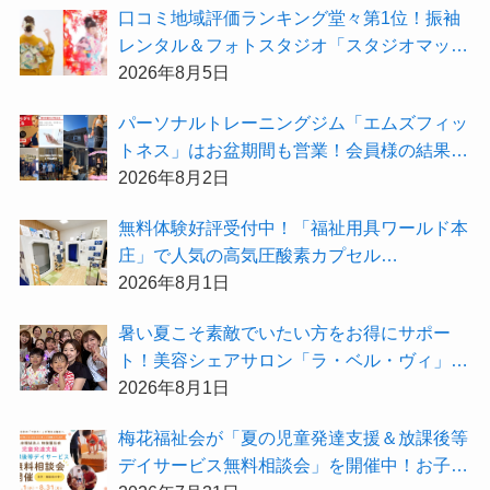
⼝コミ地域評価ランキング堂々第1位！振袖
レンタル＆フォトスタジオ「スタジオマック
ス」がお得な『2026年8月限定キャンペー
2026年8月5日
ン』を開催中！
パーソナルトレーニングジム「エムズフィッ
トネス」はお盆期間も営業！会員様の結果を
大公開★
2026年8月2日
無料体験好評受付中！「福祉用具ワールド本
庄」で人気の高気圧酸素カプセル
「O2BOX（30分500円）」で夏バテ撃退★
2026年8月1日
暑い夏こそ素敵でいたい方をお得にサポー
ト！美容シェアサロン「ラ・ベル・ヴィ」か
ら2026年8月のお得情報が届きました！
2026年8月1日
梅花福祉会が「夏の児童発達支援＆放課後等
デイサービス無料相談会」を開催中！お子さ