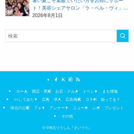
暑い夏こそ素敵でいたい方をお得にサポー
ト！美容シェアサロン「ラ・ベル・ヴィ」か
ら2026年8月のお得情報が届きました！
2026年8月1日
ホーム
開店・閉店
お店・グルメ
イベント
まち情報
○○してみた！
広告
求人
広告掲載
コラボ
知ってる？
埼北の公園
フォト
アンケート
ニュース
レポ
プレゼント
その他
©
©埼北つうしん『さいつう』