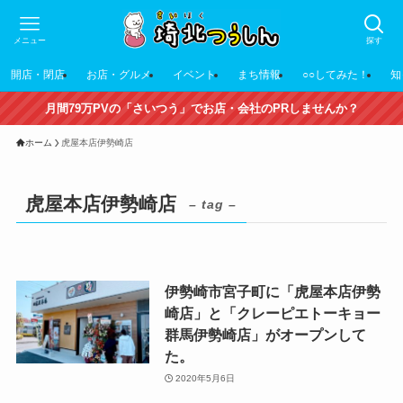
メニュー
探す
開店・閉店
お店・グルメ
イベント
まち情報
○○してみた！
知
月間79万PVの「さいつう」でお店・会社のPRしませんか？
ホーム
虎屋本店伊勢崎店
虎屋本店伊勢崎店
– tag –
伊勢崎市宮子町に「虎屋本店伊勢
崎店」と「クレーピエトーキョー
群馬伊勢崎店」がオープンして
た。
2020年5月6日