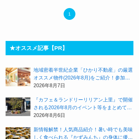
1
★オススメ記事【PR】
地域密着半世紀企業「ひかり不動産」の厳選
オススメ物件(2026年8月)をご紹介！参加費
無料『”木の家”新潟工場見学会』のご予約も
2026年8月7日
受付中！
『カフェ＆ランドリーリリアン上里』で開催
される2026年8月のイベント等をまとめてご
紹介！
2026年8月6日
新情報解禁！人気商品紹介！暑い時でも美味
しく食べられる『かずみんち』の身体に優し