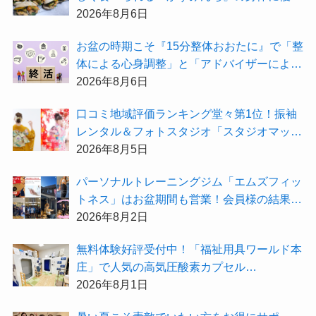
い天然酵母手作り減塩パンを召し上がれ♪
2026年8月6日
お盆の時期こそ『15分整体おおたに』で「整
体による心身調整」と「アドバイザーによる
身辺整理の準備」をしてみませんか？
2026年8月6日
⼝コミ地域評価ランキング堂々第1位！振袖
レンタル＆フォトスタジオ「スタジオマック
ス」がお得な『2026年8月限定キャンペー
2026年8月5日
ン』を開催中！
パーソナルトレーニングジム「エムズフィッ
トネス」はお盆期間も営業！会員様の結果を
大公開★
2026年8月2日
無料体験好評受付中！「福祉用具ワールド本
庄」で人気の高気圧酸素カプセル
「O2BOX（30分500円）」で夏バテ撃退★
2026年8月1日