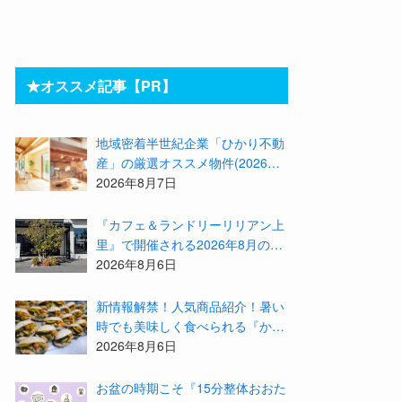
★オススメ記事【PR】
地域密着半世紀企業「ひかり不動
産」の厳選オススメ物件(2026年8
月)をご紹介！参加費無料『”木の
2026年8月7日
家”新潟工場見学会』のご予約も
受付中！
『カフェ＆ランドリーリリアン上
里』で開催される2026年8月のイ
ベント等をまとめてご紹介！
2026年8月6日
新情報解禁！人気商品紹介！暑い
時でも美味しく食べられる『かず
みんち』の身体に優しい天然酵母
2026年8月6日
手作り減塩パンを召し上がれ♪
お盆の時期こそ『15分整体おおた