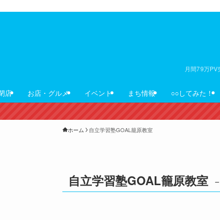
月間79万P
閉店
お店・グルメ
イベント
まち情報
○○してみた！
ホーム
自立学習塾GOAL籠原教室
自立学習塾GOAL籠原教室
–