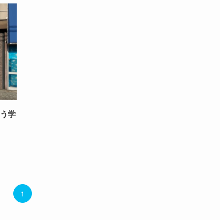
いう学
1