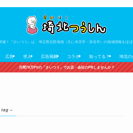
V突破！『さいつう』は、埼玉県北部地域（主に本庄市・深谷市）の地域情報をほ
広告
求人
広告掲載
コラボ
知ってる？
埼北の
月間79万PVの「さいつう」でお店・会社のPRしませんか？
 tag –