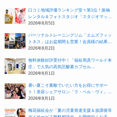
⼝コミ地域評価ランキング堂々第1位！振袖
レンタル＆フォトスタジオ「スタジオマック
ス」がお得な『2026年8月限定キャンペー
2026年8月5日
ン』を開催中！
パーソナルトレーニングジム「エムズフィッ
トネス」はお盆期間も営業！会員様の結果を
大公開★
2026年8月2日
無料体験好評受付中！「福祉用具ワールド本
庄」で人気の高気圧酸素カプセル
「O2BOX（30分500円）」で夏バテ撃退★
2026年8月1日
暑い夏こそ素敵でいたい方をお得にサポー
ト！美容シェアサロン「ラ・ベル・ヴィ」か
ら2026年8月のお得情報が届きました！
2026年8月1日
梅花福祉会が「夏の児童発達支援＆放課後等
デイサービス無料相談会」を開催中！お子さ