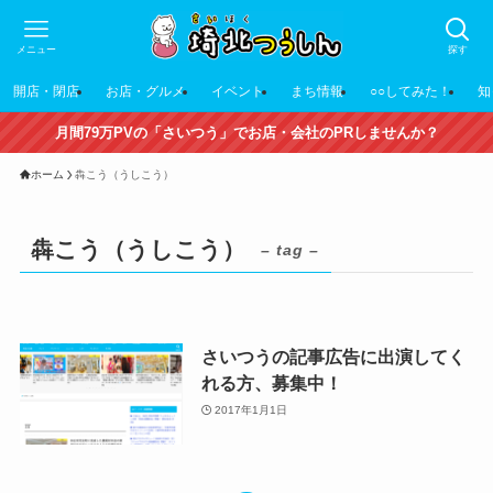
メニュー
探す
開店・閉店
お店・グルメ
イベント
まち情報
○○してみた！
知
月間79万PVの「さいつう」でお店・会社のPRしませんか？
ホーム
犇こう（うしこう）
犇こう（うしこう）
– tag –
さいつうの記事広告に出演してく
れる方、募集中！
2017年1月1日