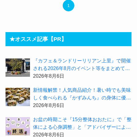
1
★オススメ記事【PR】
『カフェ＆ランドリーリリアン上里』で開催
される2026年8月のイベント等をまとめてご
紹介！
2026年8月6日
新情報解禁！人気商品紹介！暑い時でも美味
しく食べられる『かずみんち』の身体に優し
い天然酵母手作り減塩パンを召し上がれ♪
2026年8月6日
お盆の時期こそ『15分整体おおたに』で「整
体による心身調整」と「アドバイザーによる
身辺整理の準備」をしてみませんか？
2026年8月6日