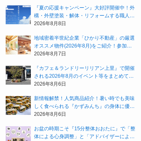
会〜設計相談会〜』も開催するよ
『夏の応援キャンペーン』大好評開催中！外
構・外壁塗装・解体・リフォームする職人を
探すなら『街の職人さん.com』がオススメ
2026年8月8日
地域密着半世紀企業「ひかり不動産」の厳選
オススメ物件(2026年8月)をご紹介！参加費
無料『”木の家”新潟工場見学会』のご予約も
2026年8月7日
受付中！
『カフェ＆ランドリーリリアン上里』で開催
される2026年8月のイベント等をまとめてご
紹介！
2026年8月6日
新情報解禁！人気商品紹介！暑い時でも美味
しく食べられる『かずみんち』の身体に優し
い天然酵母手作り減塩パンを召し上がれ♪
2026年8月6日
お盆の時期こそ『15分整体おおたに』で「整
体による心身調整」と「アドバイザーによる