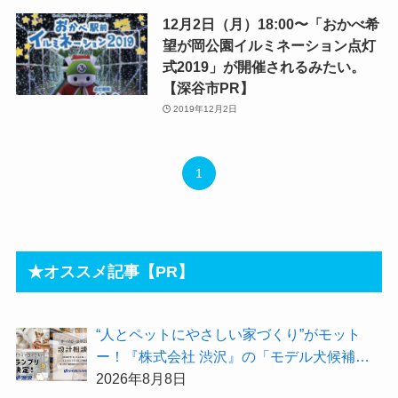
12月2日（月）18:00〜「おかべ希
望が岡公園イルミネーション点灯
式2019」が開催されるみたい。
【深谷市PR】
2019年12月2日
1
★オススメ記事【PR】
“人とペットにやさしい家づくり”がモット
ー！『株式会社 渋沢』の「モデル犬候補」
が選出されました★『テーマ別 住宅相談
2026年8月8日