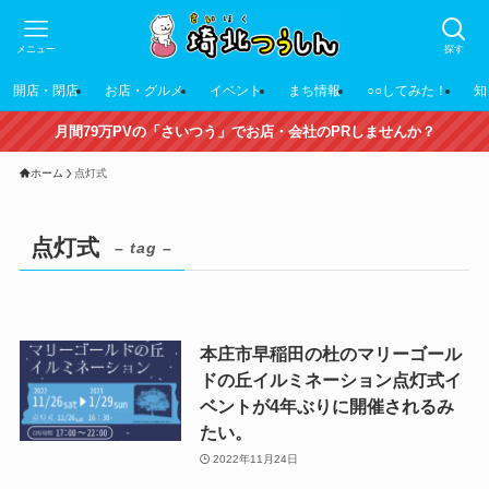
メニュー
探す
開店・閉店
お店・グルメ
イベント
まち情報
○○してみた！
知
月間79万PVの「さいつう」でお店・会社のPRしませんか？
ホーム
点灯式
点灯式
– tag –
本庄市早稲田の杜のマリーゴール
ドの丘イルミネーション点灯式イ
ベントが4年ぶりに開催されるみ
たい。
2022年11月24日