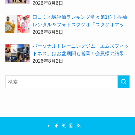
身辺整理の準備」をしてみませんか？
2026年8月6日
⼝コミ地域評価ランキング堂々第1位！振袖
レンタル＆フォトスタジオ「スタジオマック
ス」がお得な『2026年8月限定キャンペー
2026年8月5日
ン』を開催中！
パーソナルトレーニングジム「エムズフィッ
トネス」はお盆期間も営業！会員様の結果を
大公開★
2026年8月2日