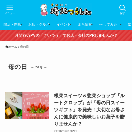
メニュー
探す
開店・閉店
お店・グルメ
イベント
まち情報
○○してみた！
知
月間79万PVの「さいつう」でお店・会社のPRしませんか？
ホーム
母の日
母の日
– tag –
根菜スイーツ＆惣菜ショップ『ル
ートクロップ』が「母の日スイー
ツギフト」を発売！大切なお母さ
んに健康的で美味しいお菓子を贈
りませんか？
2026年5月2日