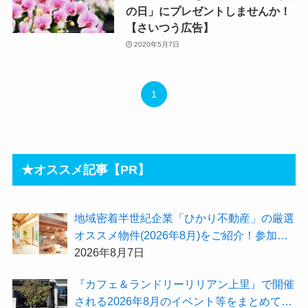
の日」にプレゼントしませんか！
【さいつう広告】
2020年5月7日
1
★オススメ記事【PR】
地域密着半世紀企業「ひかり不動産」の厳選
オススメ物件(2026年8月)をご紹介！参加費
無料『”木の家”新潟工場見学会』のご予約も
2026年8月7日
受付中！
『カフェ＆ランドリーリリアン上里』で開催
される2026年8月のイベント等をまとめてご