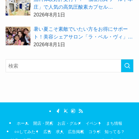
庄」で人気の高気圧酸素カプセル
「O2BOX（30分500円）」で夏バテ撃退★
2026年8月1日
暑い夏こそ素敵でいたい方をお得にサポー
ト！美容シェアサロン「ラ・ベル・ヴィ」か
ら2026年8月のお得情報が届きました！
2026年8月1日
ホーム
開店・閉店
お店・グルメ
イベント
まち情報
○○してみた！
広告
求人
広告掲載
コラボ
知ってる？