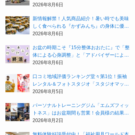
紹介！
2026年8月6日
新情報解禁！人気商品紹介！暑い時でも美味
しく食べられる『かずみんち』の身体に優し
い天然酵母手作り減塩パンを召し上がれ♪
2026年8月6日
お盆の時期こそ『15分整体おおたに』で「整
体による心身調整」と「アドバイザーによる
身辺整理の準備」をしてみませんか？
2026年8月6日
⼝コミ地域評価ランキング堂々第1位！振袖
レンタル＆フォトスタジオ「スタジオマック
ス」がお得な『2026年8月限定キャンペー
2026年8月5日
ン』を開催中！
パーソナルトレーニングジム「エムズフィッ
トネス」はお盆期間も営業！会員様の結果を
大公開★
2026年8月2日
無料体験好評受付中！「福祉用具ワールド本