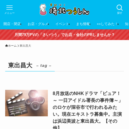
メニュー
探す
開店・閉店
お店・グルメ
イベント
まち情報
○○してみた！
知
月間79万PVの「さいつう」でお店・会社のPRしませんか？
ホーム
東出昌大
東出昌大
– tag –
8月放送のNHKドラマ「ピュア！
～ 一日アイドル署長の事件簿～」
のロケが深谷市で行われるみた
い。現在エキストラ募集中。主演
は浜辺美波と東出昌大。【その
他】