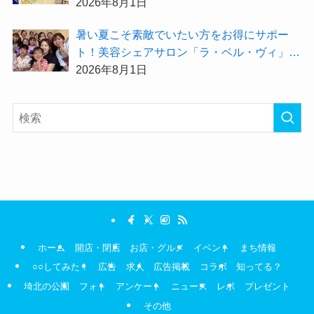
「O2BOX（30分500円）」で夏バテ撃退★
2026年8月1日
暑い夏こそ素敵でいたい方をお得にサポー
ト！美容シェアサロン「ラ・ベル・ヴィ」か
ら2026年8月のお得情報が届きました！
2026年8月1日
ホーム
開店・閉店
お店・グルメ
イベント
まち情報
○○してみた！
広告
求人
広告掲載
コラボ
知ってる？
埼北の公園
フォト
アンケート
ニュース
レポ
プレゼント
その他