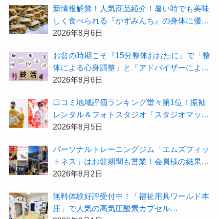
新情報解禁！人気商品紹介！暑い時でも美味
しく食べられる『かずみんち』の身体に優し
い天然酵母手作り減塩パンを召し上がれ♪
2026年8月6日
お盆の時期こそ『15分整体おおたに』で「整
体による心身調整」と「アドバイザーによる
身辺整理の準備」をしてみませんか？
2026年8月6日
⼝コミ地域評価ランキング堂々第1位！振袖
レンタル＆フォトスタジオ「スタジオマック
ス」がお得な『2026年8月限定キャンペー
2026年8月5日
ン』を開催中！
パーソナルトレーニングジム「エムズフィッ
トネス」はお盆期間も営業！会員様の結果を
大公開★
2026年8月2日
無料体験好評受付中！「福祉用具ワールド本
庄」で人気の高気圧酸素カプセル