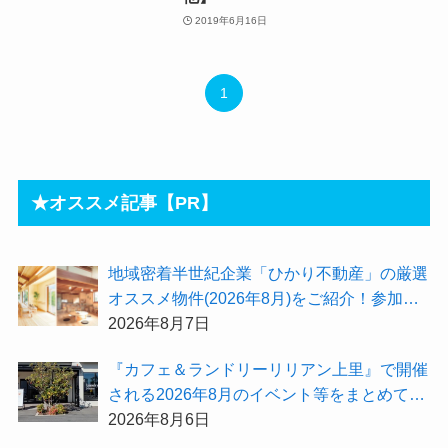
2019年6月16日
1
★オススメ記事【PR】
地域密着半世紀企業「ひかり不動産」の厳選
オススメ物件(2026年8月)をご紹介！参加費
無料『”木の家”新潟工場見学会』のご予約も
2026年8月7日
受付中！
『カフェ＆ランドリーリリアン上里』で開催
される2026年8月のイベント等をまとめてご
紹介！
2026年8月6日