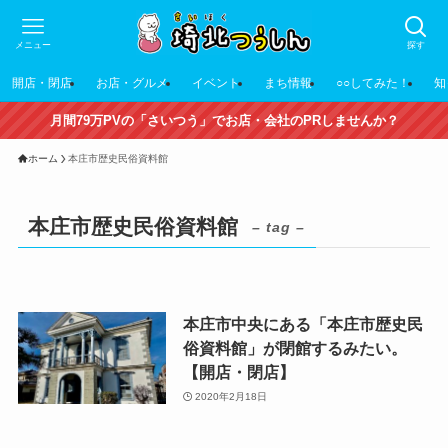
メニュー
探す
開店・閉店
お店・グルメ
イベント
まち情報
○○してみた！
知
月間79万PVの「さいつう」でお店・会社のPRしませんか？
ホーム
本庄市歴史民俗資料館
本庄市歴史民俗資料館
– tag –
本庄市中央にある「本庄市歴史民
俗資料館」が閉館するみたい。
【開店・閉店】
2020年2月18日