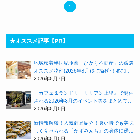
1
★オススメ記事【PR】
地域密着半世紀企業「ひかり不動産」の厳選
オススメ物件(2026年8月)をご紹介！参加費
無料『”木の家”新潟工場見学会』のご予約も
2026年8月7日
受付中！
『カフェ＆ランドリーリリアン上里』で開催
される2026年8月のイベント等をまとめてご
紹介！
2026年8月6日
新情報解禁！人気商品紹介！暑い時でも美味
しく食べられる『かずみんち』の身体に優し
い天然酵母手作り減塩パンを召し上がれ♪
2026年8月6日