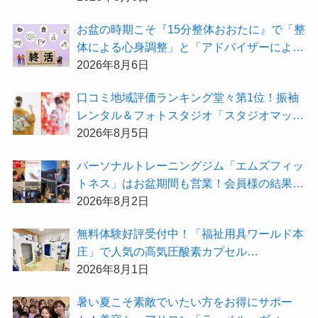
お盆の時期こそ『15分整体おおたに』で「整
体による心身調整」と「アドバイザーによる
身辺整理の準備」をしてみませんか？
2026年8月6日
⼝コミ地域評価ランキング堂々第1位！振袖
レンタル＆フォトスタジオ「スタジオマック
ス」がお得な『2026年8月限定キャンペー
2026年8月5日
ン』を開催中！
パーソナルトレーニングジム「エムズフィッ
トネス」はお盆期間も営業！会員様の結果を
大公開★
2026年8月2日
無料体験好評受付中！「福祉用具ワールド本
庄」で人気の高気圧酸素カプセル
「O2BOX（30分500円）」で夏バテ撃退★
2026年8月1日
暑い夏こそ素敵でいたい方をお得にサポー