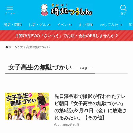
メニュー
探す
開店・閉店
お店・グルメ
イベント
まち情報
○○してみた！
知
月間79万PVの「さいつう」でお店・会社のPRしませんか？
ホーム
女子高生の無駄づかい
女子高生の無駄づかい
– tag –
先日深谷市で撮影が行われたテレ
ビ朝日『女子高生の無駄づかい』
の第5話が2月21日（金）に放送さ
れるみたい。【その他】
2020年2月19日