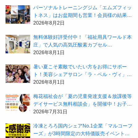
ン』を開催中！
パーソナルトレーニングジム「エムズフィッ
トネス」はお盆期間も営業！会員様の結果を
大公開★
2026年8月2日
無料体験好評受付中！「福祉用具ワールド本
庄」で人気の高気圧酸素カプセル
「O2BOX（30分500円）」で夏バテ撃退★
2026年8月1日
暑い夏こそ素敵でいたい方をお得にサポー
ト！美容シェアサロン「ラ・ベル・ヴィ」か
ら2026年8月のお得情報が届きました！
2026年8月1日
梅花福祉会が「夏の児童発達支援＆放課後等
デイサービス無料相談会」を開催中！お子さ
まの「できた！」を増やす夏にしてみません
2026年7月31日
か？
冷凍とろろ国内シェアNo.1企業「マルコーフ
ーズ」が3時間限定の大特価販売イベント