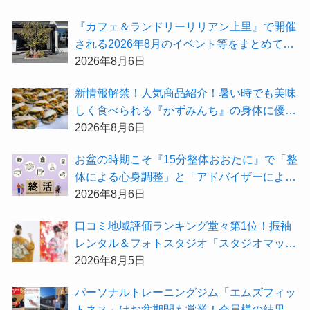
受付中！
『カフェ＆ランドリーリリアン上里』で開催
される2026年8月のイベント等をまとめてご
紹介！
2026年8月6日
新情報解禁！人気商品紹介！暑い時でも美味
しく食べられる『かずみんち』の身体に優し
い天然酵母手作り減塩パンを召し上がれ♪
2026年8月6日
お盆の時期こそ『15分整体おおたに』で「整
体による心身調整」と「アドバイザーによる
身辺整理の準備」をしてみませんか？
2026年8月6日
⼝コミ地域評価ランキング堂々第1位！振袖
レンタル＆フォトスタジオ「スタジオマック
ス」がお得な『2026年8月限定キャンペー
2026年8月5日
ン』を開催中！
パーソナルトレーニングジム「エムズフィッ
トネス」はお盆期間も営業！会員様の結果を