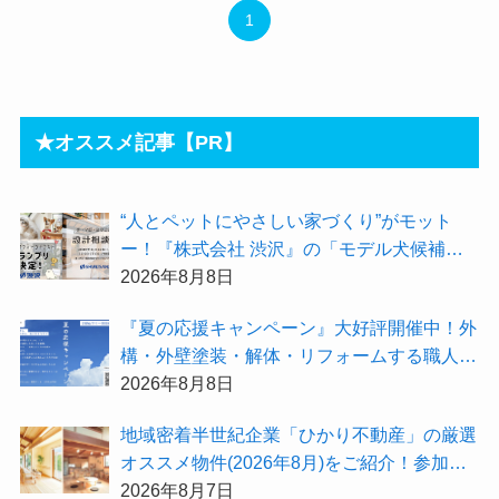
1
★オススメ記事【PR】
“人とペットにやさしい家づくり”がモット
ー！『株式会社 渋沢』の「モデル犬候補」
が選出されました★『テーマ別 住宅相談
2026年8月8日
会〜設計相談会〜』も開催するよ
『夏の応援キャンペーン』大好評開催中！外
構・外壁塗装・解体・リフォームする職人を
探すなら『街の職人さん.com』がオススメ
2026年8月8日
地域密着半世紀企業「ひかり不動産」の厳選
オススメ物件(2026年8月)をご紹介！参加費
無料『”木の家”新潟工場見学会』のご予約も
2026年8月7日