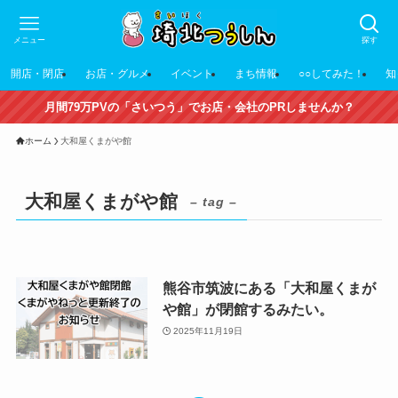
メニュー
探す
開店・閉店
お店・グルメ
イベント
まち情報
○○してみた！
知
月間79万PVの「さいつう」でお店・会社のPRしませんか？
ホーム
大和屋くまがや館
大和屋くまがや館
– tag –
熊谷市筑波にある「大和屋くまが
や館」が閉館するみたい。
2025年11月19日