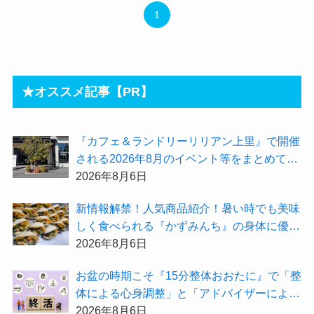
1
★オススメ記事【PR】
『カフェ＆ランドリーリリアン上里』で開催
される2026年8月のイベント等をまとめてご
紹介！
2026年8月6日
新情報解禁！人気商品紹介！暑い時でも美味
しく食べられる『かずみんち』の身体に優し
い天然酵母手作り減塩パンを召し上がれ♪
2026年8月6日
お盆の時期こそ『15分整体おおたに』で「整
体による心身調整」と「アドバイザーによる
身辺整理の準備」をしてみませんか？
2026年8月6日