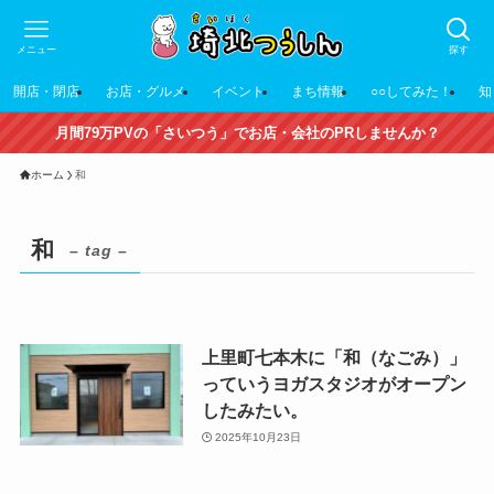
メニュー
探す
開店・閉店
お店・グルメ
イベント
まち情報
○○してみた！
知
月間79万PVの「さいつう」でお店・会社のPRしませんか？
ホーム
和
和
– tag –
上里町七本木に「和（なごみ）」
っていうヨガスタジオがオープン
したみたい。
2025年10月23日