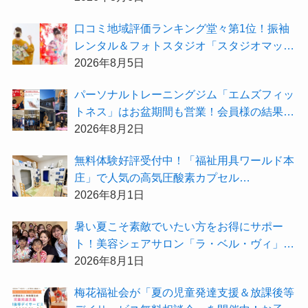
⼝コミ地域評価ランキング堂々第1位！振袖
レンタル＆フォトスタジオ「スタジオマック
ス」がお得な『2026年8月限定キャンペー
2026年8月5日
ン』を開催中！
パーソナルトレーニングジム「エムズフィッ
トネス」はお盆期間も営業！会員様の結果を
大公開★
2026年8月2日
無料体験好評受付中！「福祉用具ワールド本
庄」で人気の高気圧酸素カプセル
「O2BOX（30分500円）」で夏バテ撃退★
2026年8月1日
暑い夏こそ素敵でいたい方をお得にサポー
ト！美容シェアサロン「ラ・ベル・ヴィ」か
ら2026年8月のお得情報が届きました！
2026年8月1日
梅花福祉会が「夏の児童発達支援＆放課後等