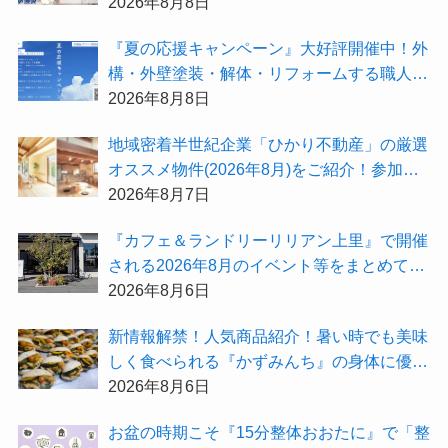
が選出されました★『テーマ別 住宅相談
2026年8月8日
会〜設計相談会〜』も開催するよ
『夏の応援キャンペーン』大好評開催中！外
構・外壁塗装・解体・リフォームする職人を
探すなら『街の職人さん.com』がオススメ
2026年8月8日
地域密着半世紀企業「ひかり不動産」の厳選
オススメ物件(2026年8月)をご紹介！参加費
無料『”木の家”新潟工場見学会』のご予約も
2026年8月7日
受付中！
『カフェ＆ランドリーリリアン上里』で開催
される2026年8月のイベント等をまとめてご
紹介！
2026年8月6日
新情報解禁！人気商品紹介！暑い時でも美味
しく食べられる『かずみんち』の身体に優し
い天然酵母手作り減塩パンを召し上がれ♪
2026年8月6日
お盆の時期こそ『15分整体おおたに』で「整