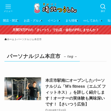
メニュー
探す
開店・閉店
お店・グルメ
イベント
まち情報
○○してみた！
知
月間79万PVの「さいつう」でお店・会社のPRしませんか？
ホーム
パーソナルジム本庄市
パーソナルジム本庄市
– tag –
本庄市駅南にオープンしたパーソ
ナルジム「M’s fitness（エムズ フ
ィットネス）」を詳しく紹介しま
す！オーナーの実体験も興味深い
です！【さいつう広告】
2019年7月13日