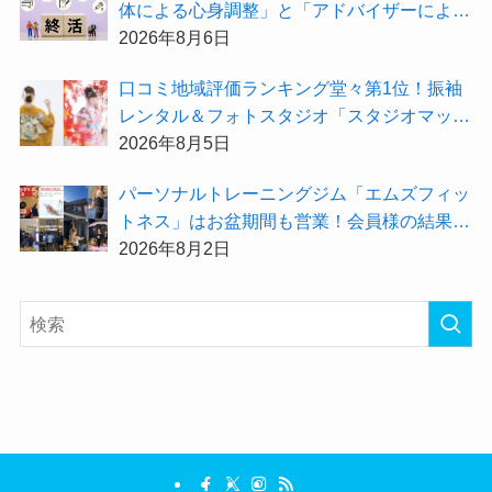
体による心身調整」と「アドバイザーによる
身辺整理の準備」をしてみませんか？
2026年8月6日
⼝コミ地域評価ランキング堂々第1位！振袖
レンタル＆フォトスタジオ「スタジオマック
ス」がお得な『2026年8月限定キャンペー
2026年8月5日
ン』を開催中！
パーソナルトレーニングジム「エムズフィッ
トネス」はお盆期間も営業！会員様の結果を
大公開★
2026年8月2日