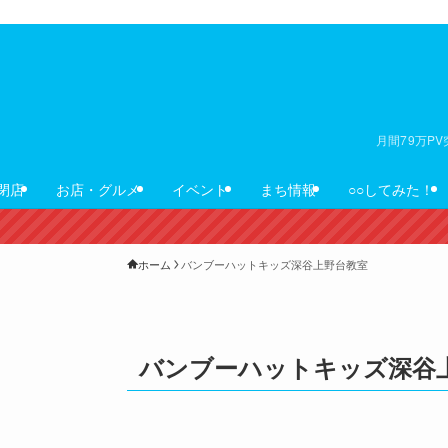
月間79万P
閉店
お店・グルメ
イベント
まち情報
○○してみた！
ホーム
バンブーハットキッズ深谷上野台教室
バンブーハットキッズ深谷