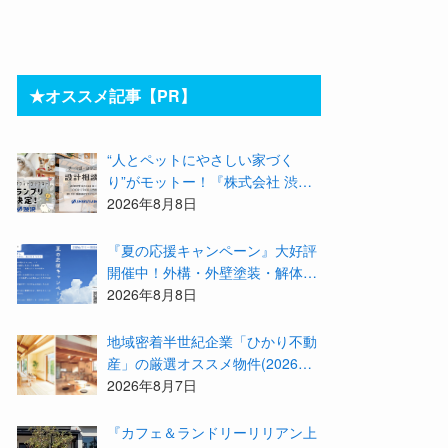
★オススメ記事【PR】
“人とペットにやさしい家づく
り”がモットー！『株式会社 渋
沢』の「モデル犬候補」が選出さ
2026年8月8日
れました★『テーマ別 住宅相談
会〜設計相談会〜』も開催するよ
『夏の応援キャンペーン』大好評
開催中！外構・外壁塗装・解体・
リフォームする職人を探すなら
2026年8月8日
『街の職人さん.com』がオススメ
地域密着半世紀企業「ひかり不動
産」の厳選オススメ物件(2026年8
月)をご紹介！参加費無料『”木の
2026年8月7日
家”新潟工場見学会』のご予約も
受付中！
『カフェ＆ランドリーリリアン上