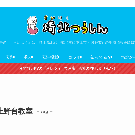
V突破！『さいつう』は、埼玉県北部地域（主に本庄市・深谷市）の地域情報をほ
広告
求人
広告掲載
コラボ
知ってる？
埼北の
月間79万PVの「さいつう」でお店・会社のPRしませんか？
上野台教室
– tag –