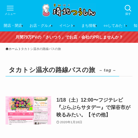
メニュー
探す
開店・閉店
お店・グルメ
イベント
まち情報
○○してみた！
知
月間79万PVの「さいつう」でお店・会社のPRしませんか？
ホーム
タカトシ温水の路線バスの旅
タカトシ温水の路線バスの旅
– tag –
1/18（土）12:00〜フジテレビ
『ぶらぶらサタデー』で深谷市が
映るみたい。【その他】
2020年1月16日