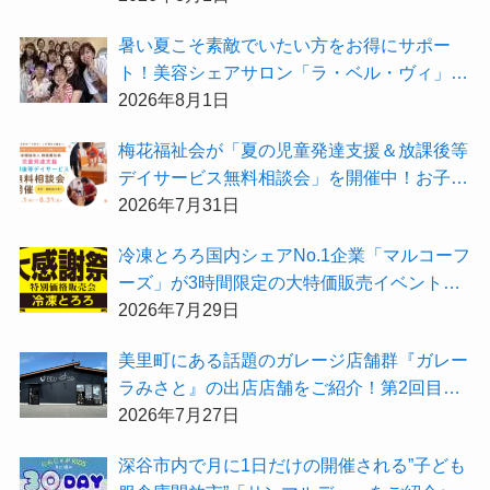
暑い夏こそ素敵でいたい方をお得にサポー
ト！美容シェアサロン「ラ・ベル・ヴィ」か
ら2026年8月のお得情報が届きました！
2026年8月1日
梅花福祉会が「夏の児童発達支援＆放課後等
デイサービス無料相談会」を開催中！お子さ
まの「できた！」を増やす夏にしてみません
2026年7月31日
か？
冷凍とろろ国内シェアNo.1企業「マルコーフ
ーズ」が3時間限定の大特価販売イベント
『夏の大感謝祭2026」を開催！
2026年7月29日
美里町にある話題のガレージ店舗群『ガレー
ラみさと』の出店店舗をご紹介！第2回目は
「Hair Salon ULU（ウル）美里店」
2026年7月27日
深谷市内で月に1日だけの開催される”子ども