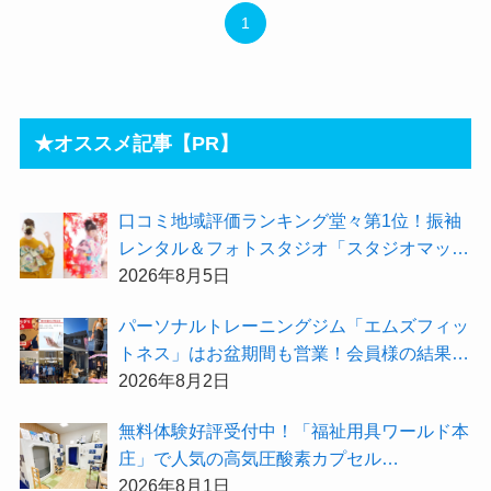
1
★オススメ記事【PR】
⼝コミ地域評価ランキング堂々第1位！振袖
レンタル＆フォトスタジオ「スタジオマック
ス」がお得な『2026年8月限定キャンペー
2026年8月5日
ン』を開催中！
パーソナルトレーニングジム「エムズフィッ
トネス」はお盆期間も営業！会員様の結果を
大公開★
2026年8月2日
無料体験好評受付中！「福祉用具ワールド本
庄」で人気の高気圧酸素カプセル
「O2BOX（30分500円）」で夏バテ撃退★
2026年8月1日