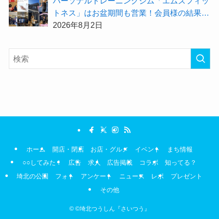
パーソナルトレーニングジム「エムズフィッ
トネス」はお盆期間も営業！会員様の結果を
大公開★
2026年8月2日
ホーム
開店・閉店
お店・グルメ
イベント
まち情報
○○してみた！
広告
求人
広告掲載
コラボ
知ってる？
埼北の公園
フォト
アンケート
ニュース
レポ
プレゼント
その他
©
©埼北つうしん『さいつう』