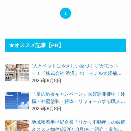
1
★オススメ記事【PR】
“人とペットにやさしい家づくり”がモット
ー！『株式会社 渋沢』の「モデル犬候補」
が選出されました★『テーマ別 住宅相談
2026年8月8日
会〜設計相談会〜』も開催するよ
『夏の応援キャンペーン』大好評開催中！外
構・外壁塗装・解体・リフォームする職人を
探すなら『街の職人さん.com』がオススメ
2026年8月8日
地域密着半世紀企業「ひかり不動産」の厳選
オススメ物件(2026年8月)をご紹介！参加費