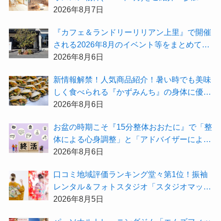
無料『”木の家”新潟工場見学会』のご予約も
2026年8月7日
受付中！
『カフェ＆ランドリーリリアン上里』で開催
される2026年8月のイベント等をまとめてご
紹介！
2026年8月6日
新情報解禁！人気商品紹介！暑い時でも美味
しく食べられる『かずみんち』の身体に優し
い天然酵母手作り減塩パンを召し上がれ♪
2026年8月6日
お盆の時期こそ『15分整体おおたに』で「整
体による心身調整」と「アドバイザーによる
身辺整理の準備」をしてみませんか？
2026年8月6日
⼝コミ地域評価ランキング堂々第1位！振袖
レンタル＆フォトスタジオ「スタジオマック
ス」がお得な『2026年8月限定キャンペー
2026年8月5日
ン』を開催中！