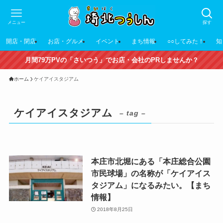
メニュー
探す
開店・閉店
お店・グルメ
イベント
まち情報
○○してみた！
知
月間79万PVの「さいつう」でお店・会社のPRしませんか？
ホーム
ケイアイスタジアム
ケイアイスタジアム
– tag –
本庄市北堀にある「本庄総合公園
市民球場」の名称が「ケイアイス
タジアム」になるみたい。【まち
情報】
2018年8月25日