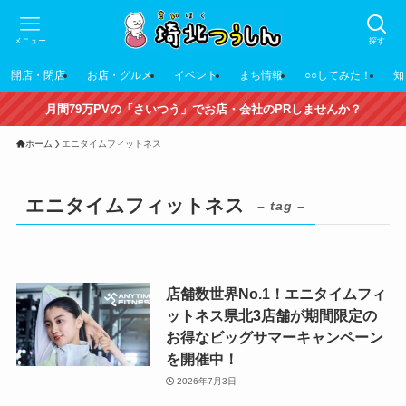
メニュー
探す
開店・閉店
お店・グルメ
イベント
まち情報
○○してみた！
知
月間79万PVの「さいつう」でお店・会社のPRしませんか？
ホーム
エニタイムフィットネス
エニタイムフィットネス
– tag –
店舗数世界No.1！エニタイムフィ
ットネス県北3店舗が期間限定の
お得なビッグサマーキャンペーン
を開催中！
2026年7月3日