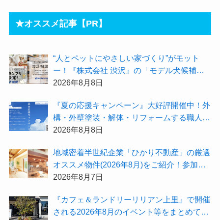
★オススメ記事【PR】
“人とペットにやさしい家づくり”がモット
ー！『株式会社 渋沢』の「モデル犬候補」
が選出されました★『テーマ別 住宅相談
2026年8月8日
会〜設計相談会〜』も開催するよ
『夏の応援キャンペーン』大好評開催中！外
構・外壁塗装・解体・リフォームする職人を
探すなら『街の職人さん.com』がオススメ
2026年8月8日
地域密着半世紀企業「ひかり不動産」の厳選
オススメ物件(2026年8月)をご紹介！参加費
無料『”木の家”新潟工場見学会』のご予約も
2026年8月7日
受付中！
『カフェ＆ランドリーリリアン上里』で開催
される2026年8月のイベント等をまとめてご