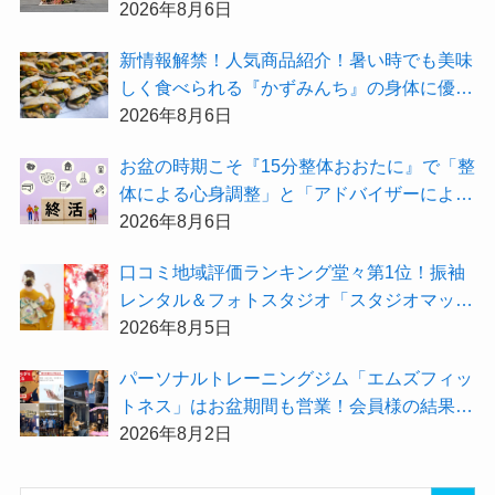
紹介！
2026年8月6日
新情報解禁！人気商品紹介！暑い時でも美味
しく食べられる『かずみんち』の身体に優し
い天然酵母手作り減塩パンを召し上がれ♪
2026年8月6日
お盆の時期こそ『15分整体おおたに』で「整
体による心身調整」と「アドバイザーによる
身辺整理の準備」をしてみませんか？
2026年8月6日
⼝コミ地域評価ランキング堂々第1位！振袖
レンタル＆フォトスタジオ「スタジオマック
ス」がお得な『2026年8月限定キャンペー
2026年8月5日
ン』を開催中！
パーソナルトレーニングジム「エムズフィッ
トネス」はお盆期間も営業！会員様の結果を
大公開★
2026年8月2日