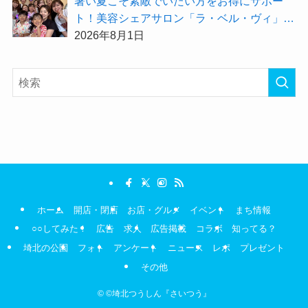
暑い夏こそ素敵でいたい方をお得にサポー
ト！美容シェアサロン「ラ・ベル・ヴィ」か
ら2026年8月のお得情報が届きました！
2026年8月1日
ホーム
開店・閉店
お店・グルメ
イベント
まち情報
○○してみた！
広告
求人
広告掲載
コラボ
知ってる？
埼北の公園
フォト
アンケート
ニュース
レポ
プレゼント
その他
©
©埼北つうしん『さいつう』