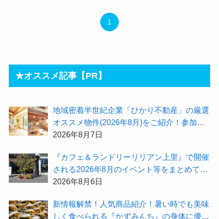
1
★オススメ記事【PR】
地域密着半世紀企業「ひかり不動産」の厳選
オススメ物件(2026年8月)をご紹介！参加費
無料『”木の家”新潟工場見学会』のご予約も
2026年8月7日
受付中！
『カフェ＆ランドリーリリアン上里』で開催
される2026年8月のイベント等をまとめてご
紹介！
2026年8月6日
新情報解禁！人気商品紹介！暑い時でも美味
しく食べられる『かずみんち』の身体に優し