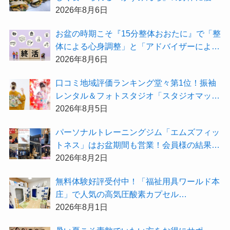
い天然酵母手作り減塩パンを召し上がれ♪
2026年8月6日
お盆の時期こそ『15分整体おおたに』で「整
体による心身調整」と「アドバイザーによる
身辺整理の準備」をしてみませんか？
2026年8月6日
⼝コミ地域評価ランキング堂々第1位！振袖
レンタル＆フォトスタジオ「スタジオマック
ス」がお得な『2026年8月限定キャンペー
2026年8月5日
ン』を開催中！
パーソナルトレーニングジム「エムズフィッ
トネス」はお盆期間も営業！会員様の結果を
大公開★
2026年8月2日
無料体験好評受付中！「福祉用具ワールド本
庄」で人気の高気圧酸素カプセル
「O2BOX（30分500円）」で夏バテ撃退★
2026年8月1日