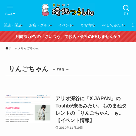
メニュー
探す
開店・閉店
お店・グルメ
イベント
まち情報
○○してみた！
知
月間79万PVの「さいつう」でお店・会社のPRしませんか？
ホーム
りんごちゃん
りんごちゃん
– tag –
アリオ深谷に「X JAPAN」の
Toshlが来るみたい。ものまねタ
レントの「りんごちゃん」も。
【イベント情報】
2019年11月19日