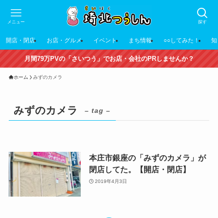
メニュー
探す
開店・閉店
お店・グルメ
イベント
まち情報
○○してみた！
知
月間79万PVの「さいつう」でお店・会社のPRしませんか？
ホーム
みずのカメラ
みずのカメラ
– tag –
本庄市銀座の「みずのカメラ」が
閉店してた。【開店・閉店】
2019年4月3日