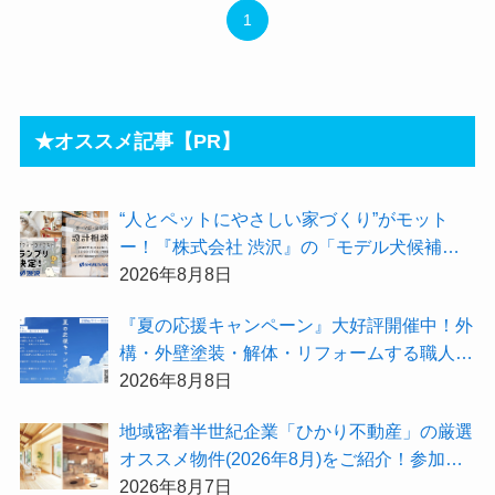
1
★オススメ記事【PR】
“人とペットにやさしい家づくり”がモット
ー！『株式会社 渋沢』の「モデル犬候補」
が選出されました★『テーマ別 住宅相談
2026年8月8日
会〜設計相談会〜』も開催するよ
『夏の応援キャンペーン』大好評開催中！外
構・外壁塗装・解体・リフォームする職人を
探すなら『街の職人さん.com』がオススメ
2026年8月8日
地域密着半世紀企業「ひかり不動産」の厳選
オススメ物件(2026年8月)をご紹介！参加費
無料『”木の家”新潟工場見学会』のご予約も
2026年8月7日