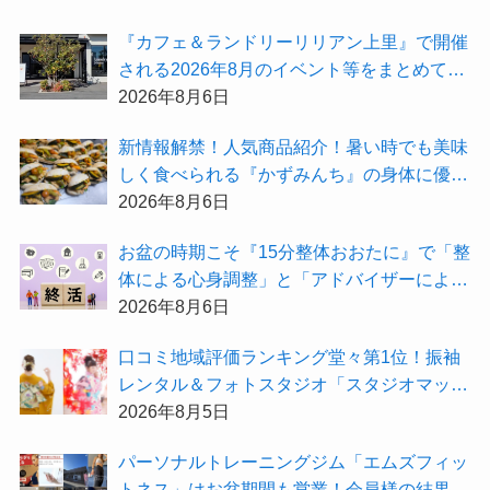
受付中！
『カフェ＆ランドリーリリアン上里』で開催
される2026年8月のイベント等をまとめてご
紹介！
2026年8月6日
新情報解禁！人気商品紹介！暑い時でも美味
しく食べられる『かずみんち』の身体に優し
い天然酵母手作り減塩パンを召し上がれ♪
2026年8月6日
お盆の時期こそ『15分整体おおたに』で「整
体による心身調整」と「アドバイザーによる
身辺整理の準備」をしてみませんか？
2026年8月6日
⼝コミ地域評価ランキング堂々第1位！振袖
レンタル＆フォトスタジオ「スタジオマック
ス」がお得な『2026年8月限定キャンペー
2026年8月5日
ン』を開催中！
パーソナルトレーニングジム「エムズフィッ
トネス」はお盆期間も営業！会員様の結果を