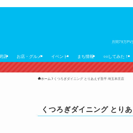
月間79万P
閉店
お店・グルメ
イベント
まち情報
○○してみた！
ホーム
くつろぎダイニング とりあえず吾平 埼玉本庄店
くつろぎダイニング とりあ