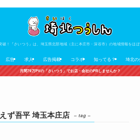
V突破！『さいつう』は、埼玉県北部地域（主に本庄市・深谷市）の地域情報をほ
広告
求人
広告掲載
コラボ
知ってる？
埼北の
月間79万PVの「さいつう」でお店・会社のPRしませんか？
えず吾平 埼玉本庄店
– tag –