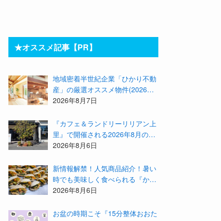
★オススメ記事【PR】
地域密着半世紀企業「ひかり不動
産」の厳選オススメ物件(2026年8
月)をご紹介！参加費無料『”木の
2026年8月7日
家”新潟工場見学会』のご予約も
受付中！
『カフェ＆ランドリーリリアン上
里』で開催される2026年8月のイ
ベント等をまとめてご紹介！
2026年8月6日
新情報解禁！人気商品紹介！暑い
時でも美味しく食べられる『かず
みんち』の身体に優しい天然酵母
2026年8月6日
手作り減塩パンを召し上がれ♪
お盆の時期こそ『15分整体おおた