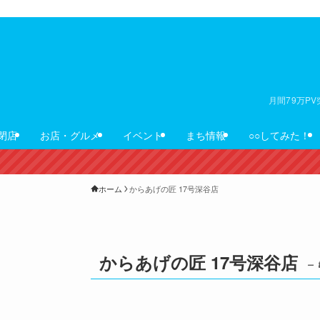
月間79万P
閉店
お店・グルメ
イベント
まち情報
○○してみた！
ホーム
からあげの匠 17号深谷店
からあげの匠 17号深谷店
– 