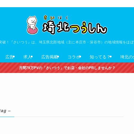
V突破！『さいつう』は、埼玉県北部地域（主に本庄市・深谷市）の地域情報をほ
広告
求人
広告掲載
コラボ
知ってる？
埼北の
月間79万PVの「さいつう」でお店・会社のPRしませんか？
tag –