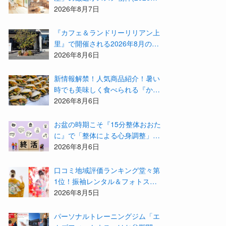
月)をご紹介！参加費無料『”木の
2026年8月7日
家”新潟工場見学会』のご予約も
受付中！
『カフェ＆ランドリーリリアン上
里』で開催される2026年8月のイ
ベント等をまとめてご紹介！
2026年8月6日
新情報解禁！人気商品紹介！暑い
時でも美味しく食べられる『かず
みんち』の身体に優しい天然酵母
2026年8月6日
手作り減塩パンを召し上がれ♪
お盆の時期こそ『15分整体おおた
に』で「整体による心身調整」と
「アドバイザーによる身辺整理の
2026年8月6日
準備」をしてみませんか？
⼝コミ地域評価ランキング堂々第
1位！振袖レンタル＆フォトスタ
ジオ「スタジオマックス」がお得
2026年8月5日
な『2026年8月限定キャンペー
ン』を開催中！
パーソナルトレーニングジム「エ