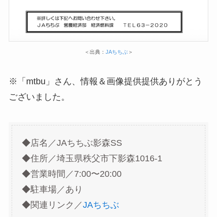
＜出典：
JAちちぶ
＞
※「mtbu」さん、情報＆画像提供提供ありがとう
ございました。
◆店名／JAちちぶ影森SS
◆住所／埼玉県秩父市下影森1016-1
◆営業時間／7:00〜20:00
◆駐車場／あり
◆関連リンク／
JAちちぶ