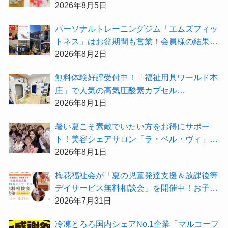
ス」がお得な『2026年8月限定キャンペー
2026年8月5日
ン』を開催中！
パーソナルトレーニングジム「エムズフィッ
トネス」はお盆期間も営業！会員様の結果を
大公開★
2026年8月2日
無料体験好評受付中！「福祉用具ワールド本
庄」で人気の高気圧酸素カプセル
「O2BOX（30分500円）」で夏バテ撃退★
2026年8月1日
暑い夏こそ素敵でいたい方をお得にサポー
ト！美容シェアサロン「ラ・ベル・ヴィ」か
ら2026年8月のお得情報が届きました！
2026年8月1日
梅花福祉会が「夏の児童発達支援＆放課後等
デイサービス無料相談会」を開催中！お子さ
まの「できた！」を増やす夏にしてみません
2026年7月31日
か？
冷凍とろろ国内シェアNo.1企業「マルコーフ