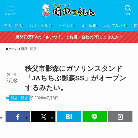
メニュー
探す
開店・閉店
お店・グルメ
イベント
まち情報
○○してみた！
知
月間79万PVの「さいつう」でお店・会社のPRしませんか？
ホーム
開店・閉店
秩父市影森にガソリンスタンド
2026
「JAちちぶ影森SS」がオープン
7/08
するみたい。
2026年7月8日
開店・閉店