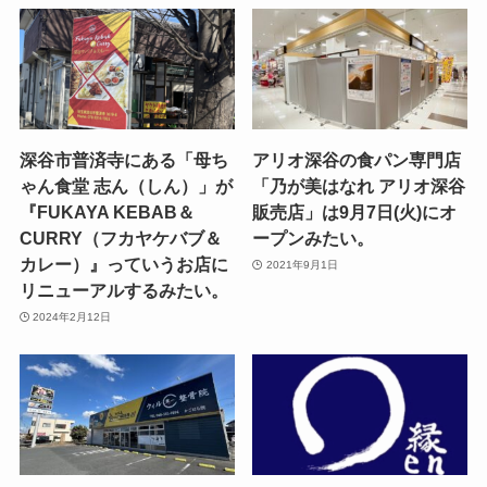
深谷市普済寺にある「母ち
アリオ深谷の食パン専門店
ゃん食堂 志ん（しん）」が
「乃が美はなれ アリオ深谷
『FUKAYA KEBAB＆
販売店」は9月7日(火)にオ
CURRY（フカヤケバブ＆
ープンみたい。
カレー）』っていうお店に
2021年9月1日
リニューアルするみたい。
2024年2月12日