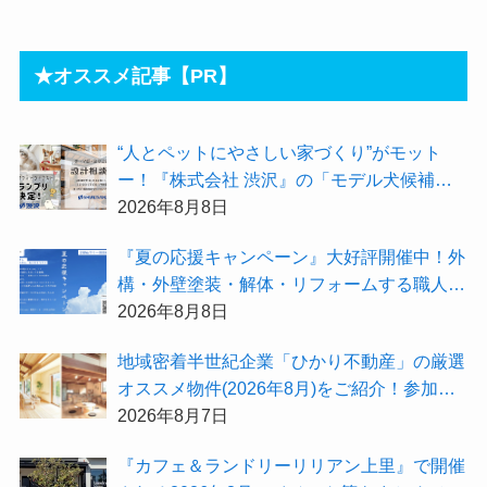
★オススメ記事【PR】
“人とペットにやさしい家づくり”がモット
ー！『株式会社 渋沢』の「モデル犬候補」
が選出されました★『テーマ別 住宅相談
2026年8月8日
会〜設計相談会〜』も開催するよ
『夏の応援キャンペーン』大好評開催中！外
構・外壁塗装・解体・リフォームする職人を
探すなら『街の職人さん.com』がオススメ
2026年8月8日
地域密着半世紀企業「ひかり不動産」の厳選
オススメ物件(2026年8月)をご紹介！参加費
無料『”木の家”新潟工場見学会』のご予約も
2026年8月7日
受付中！
『カフェ＆ランドリーリリアン上里』で開催