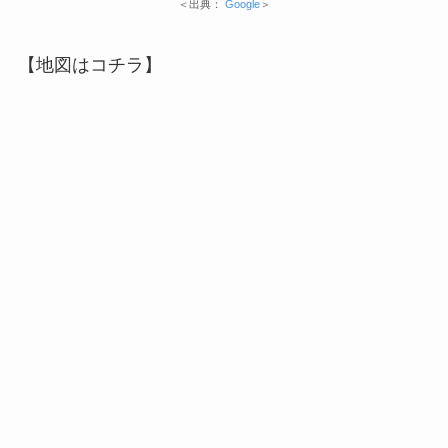
＜出典：
Google
＞
【地図はコチラ】