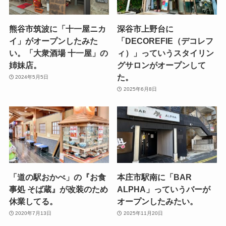
熊谷市筑波に「十一屋ニカ
深谷市上野台に
イ」がオープンしたみた
「DECOREFIE（デコレフ
い。「大衆酒場 十一屋」の
ィ）」っていうスタイリン
姉妹店。
グサロンがオープンして
た。
2024年5月5日
2025年6月8日
「道の駅おかべ」の『お食
本庄市駅南に「BAR
事処 そば蔵』が改装のため
ALPHA」っていうバーが
休業してる。
オープンしたみたい。
2020年7月13日
2025年11月20日