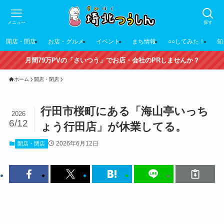
メニュー
探す
開店・閉店
お店・グルメ
イベント
まち情報
○○してみた！
知
月間79万PVの「さいつう」でお店・会社のPRしませんか？
ホーム
開店・閉店
行田市桜町にある「海山亭いっち
2026
6/12
ょう行田店」が休業してる。
2026年6月12日
開店・閉店