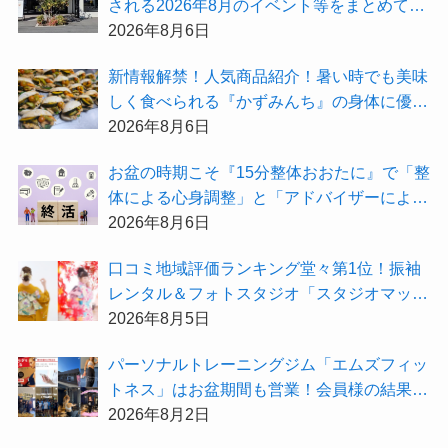
される2026年8月のイベント等をまとめてご
紹介！
2026年8月6日
新情報解禁！人気商品紹介！暑い時でも美味
しく食べられる『かずみんち』の身体に優し
い天然酵母手作り減塩パンを召し上がれ♪
2026年8月6日
お盆の時期こそ『15分整体おおたに』で「整
体による心身調整」と「アドバイザーによる
身辺整理の準備」をしてみませんか？
2026年8月6日
⼝コミ地域評価ランキング堂々第1位！振袖
レンタル＆フォトスタジオ「スタジオマック
ス」がお得な『2026年8月限定キャンペー
2026年8月5日
ン』を開催中！
パーソナルトレーニングジム「エムズフィッ
トネス」はお盆期間も営業！会員様の結果を
大公開★
2026年8月2日