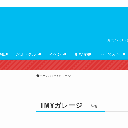
月間79万P
閉店
お店・グルメ
イベント
まち情報
○○してみた！
ホーム
TMYガレージ
TMYガレージ
– tag –