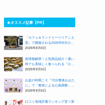
★オススメ記事【PR】
『カフェ＆ランドリーリリアン上
里』で開催される2026年8月のイ
ベント等をまとめてご紹介！
2026年8月6日
新情報解禁！人気商品紹介！暑い
時でも美味しく食べられる『かず
みんち』の身体に優しい天然酵母
2026年8月6日
手作り減塩パンを召し上がれ♪
お盆の時期こそ『15分整体おおた
に』で「整体による心身調整」と
「アドバイザーによる身辺整理の
2026年8月6日
準備」をしてみませんか？
⼝コミ地域評価ランキング堂々第