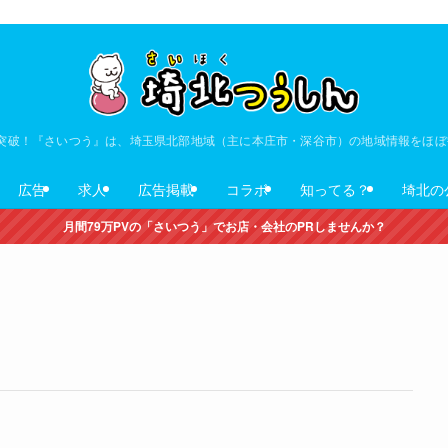
V突破！『さいつう』は、埼玉県北部地域（主に本庄市・深谷市）の地域情報をほ
広告
求人
広告掲載
コラボ
知ってる？
埼北の
月間79万PVの「さいつう」でお店・会社のPRしませんか？