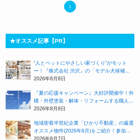
1
★オススメ記事【PR】
“人とペットにやさしい家づくり”がモット
ー！『株式会社 渋沢』の「モデル犬候補」
が選出されました★『テーマ別 住宅相談
2026年8月8日
会〜設計相談会〜』も開催するよ
『夏の応援キャンペーン』大好評開催中！外
構・外壁塗装・解体・リフォームする職人を
探すなら『街の職人さん.com』がオススメ
2026年8月8日
地域密着半世紀企業「ひかり不動産」の厳選
オススメ物件(2026年8月)をご紹介！参加費
無料『”木の家”新潟工場見学会』のご予約も
2026年8月7日