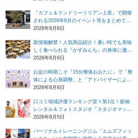
受付中！
『カフェ＆ランドリーリリアン上里』で開催
される2026年8月のイベント等をまとめてご
紹介！
2026年8月6日
新情報解禁！人気商品紹介！暑い時でも美味
しく食べられる『かずみんち』の身体に優し
い天然酵母手作り減塩パンを召し上がれ♪
2026年8月6日
お盆の時期こそ『15分整体おおたに』で「整
体による心身調整」と「アドバイザーによる
身辺整理の準備」をしてみませんか？
2026年8月6日
⼝コミ地域評価ランキング堂々第1位！振袖
レンタル＆フォトスタジオ「スタジオマック
ス」がお得な『2026年8月限定キャンペー
2026年8月5日
ン』を開催中！
パーソナルトレーニングジム「エムズフィッ