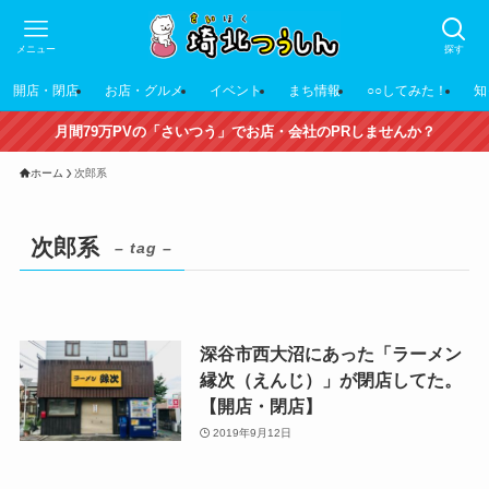
メニュー
探す
開店・閉店
お店・グルメ
イベント
まち情報
○○してみた！
知
月間79万PVの「さいつう」でお店・会社のPRしませんか？
ホーム
次郎系
次郎系
– tag –
深谷市西大沼にあった「ラーメン
縁次（えんじ）」が閉店してた。
【開店・閉店】
2019年9月12日